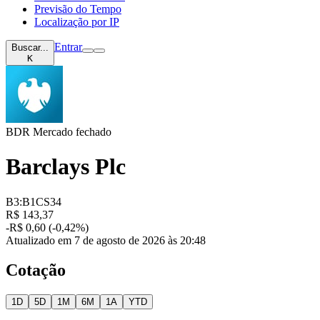
Previsão do Tempo
Localização por IP
Entrar
Buscar...
K
BDR
Mercado fechado
Barclays Plc
B3:B1CS34
R$ 143,37
-R$ 0,60 (-0,42%)
Atualizado em 7 de agosto de 2026 às 20:48
Cotação
1D
5D
1M
6M
1A
YTD