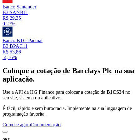
Banco Santander
B3:SANB11
R$ 29,35
0,27%
Banco BTG Pactual
B3:BPAC11
R$ 53,86
-4,16%
Coloque a cotação de
Barclays Plc
na sua
aplicação.
Use a API da HG Finance para colocar a cotação da
B1CS34
no
seu site, sistema ou aplicativo.
É fácil, rápido e sem burocracia. Implemente na sua linguagem de
programação favorita.
Comece agora
Documentação
GET