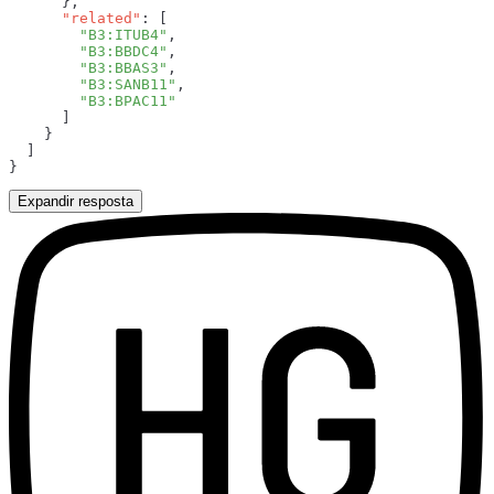
      "related"
        "B3:ITUB4"
        "B3:BBDC4"
        "B3:BBAS3"
        "B3:SANB11"
Expandir resposta