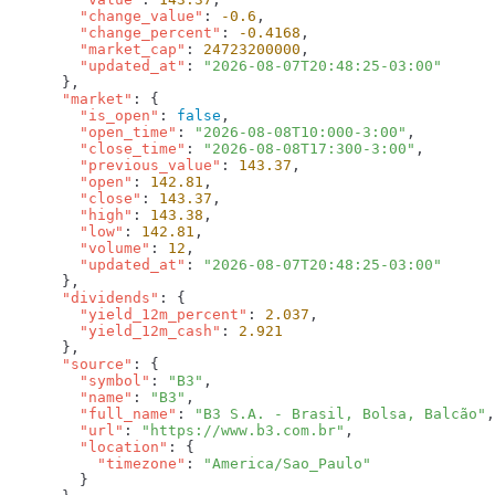
        "change_value"
: 
-0.6
        "change_percent"
: 
-0.4168
        "market_cap"
: 
24723200000
        "updated_at"
: 
      "market"
        "is_open"
: 
false
        "open_time"
: 
"2026-08-08T10:000-3:00"
        "close_time"
: 
"2026-08-08T17:300-3:00"
        "previous_value"
: 
143.37
        "open"
: 
142.81
        "close"
: 
143.37
        "high"
: 
143.38
        "low"
: 
142.81
        "volume"
: 
12
        "updated_at"
: 
      "dividends"
        "yield_12m_percent"
: 
2.037
        "yield_12m_cash"
: 
      "source"
        "symbol"
: 
"B3"
        "name"
: 
"B3"
        "full_name"
: 
"B3 S.A. - Brasil, Bolsa, Balcão"
        "url"
: 
"https://www.b3.com.br"
        "location"
          "timezone"
: 