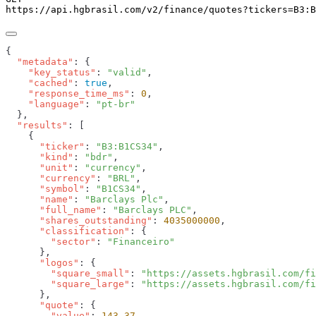
https://api.hgbrasil.com
/v2/finance/quotes
?
tickers
=
B3:B
  "metadata"
    "key_status"
: 
"valid"
    "cached"
: 
true
    "response_time_ms"
: 
0
    "language"
: 
  "results"
      "ticker"
: 
"B3:B1CS34"
      "kind"
: 
"bdr"
      "unit"
: 
"currency"
      "currency"
: 
"BRL"
      "symbol"
: 
"B1CS34"
      "name"
: 
"Barclays Plc"
      "full_name"
: 
"Barclays PLC"
      "shares_outstanding"
: 
4035000000
      "classification"
        "sector"
: 
      "logos"
        "square_small"
: 
"https://assets.hgbrasil.com/fi
        "square_large"
: 
      "quote"
        "value"
: 
143.37