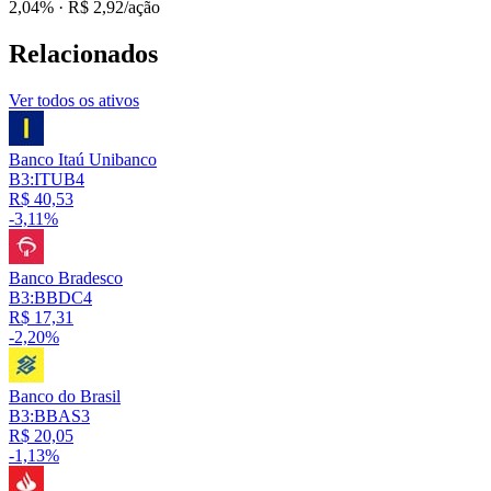
2,04%
· R$ 2,92/ação
Relacionados
Ver todos os ativos
Banco Itaú Unibanco
B3:ITUB4
R$ 40,53
-3,11%
Banco Bradesco
B3:BBDC4
R$ 17,31
-2,20%
Banco do Brasil
B3:BBAS3
R$ 20,05
-1,13%