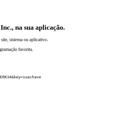
Inc.,
na sua aplicação.
site, sistema ou aplicativo.
gramação favorita.
ERK34
&
key
=
suachave