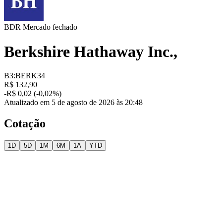
BDR
Mercado fechado
Berkshire Hathaway Inc.,
B3:BERK34
R$ 132,90
-R$ 0,02 (-0,02%)
Atualizado em 5 de agosto de 2026 às 20:48
Cotação
1D
5D
1M
6M
1A
YTD