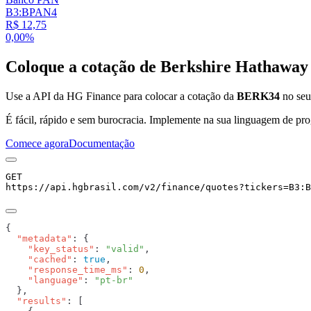
B3:BPAN4
R$ 12,75
0,00%
Coloque a cotação de
Berkshire Hathaway 
Use a API da HG Finance para colocar a cotação da
BERK34
no seu 
É fácil, rápido e sem burocracia. Implemente na sua linguagem de pro
Comece agora
Documentação
GET
https://api.hgbrasil.com
/v2/finance/quotes
?
tickers
=
B3:B
  "metadata"
    "key_status"
: 
"valid"
    "cached"
: 
true
    "response_time_ms"
: 
0
    "language"
: 
  "results"