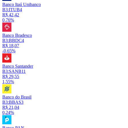
Banco Itaú Unibanco
B3:ITUB4
R$ 42,42
0,76%
Banco Bradesco
B3:BBDC4
R$ 18,07
-0,65%
Banco Santander
B3:SANB11
R$ 29,55
1,55%
Banco do Brasil
B3:BBAS3
R$ 21,04
0,24%
Banco PAN