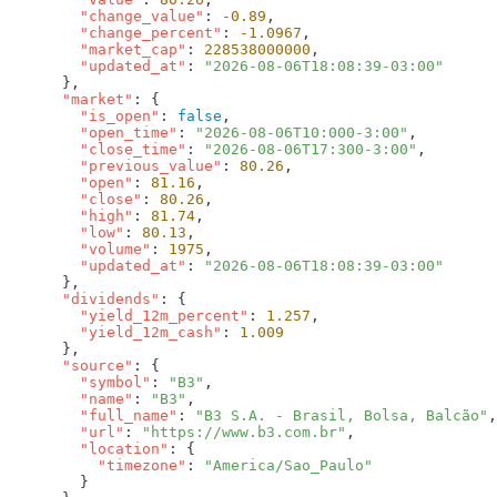
        "change_value"
: 
-0.89
        "change_percent"
: 
-1.0967
        "market_cap"
: 
228538000000
        "updated_at"
: 
      "market"
        "is_open"
: 
false
        "open_time"
: 
"2026-08-06T10:000-3:00"
        "close_time"
: 
"2026-08-06T17:300-3:00"
        "previous_value"
: 
80.26
        "open"
: 
81.16
        "close"
: 
80.26
        "high"
: 
81.74
        "low"
: 
80.13
        "volume"
: 
1975
        "updated_at"
: 
      "dividends"
        "yield_12m_percent"
: 
1.257
        "yield_12m_cash"
: 
      "source"
        "symbol"
: 
"B3"
        "name"
: 
"B3"
        "full_name"
: 
"B3 S.A. - Brasil, Bolsa, Balcão"
        "url"
: 
"https://www.b3.com.br"
        "location"
          "timezone"
: 