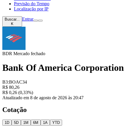
Previsão do Tempo
Localização por IP
Entrar
Buscar...
K
BDR
Mercado fechado
Bank Of America Corporation
B3:BOAC34
R$ 80,26
R$ 0,26 (0,33%)
Atualizado em 8 de agosto de 2026 às 20:47
Cotação
1D
5D
1M
6M
1A
YTD