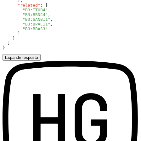
      "related"
        "B3:ITUB4"
        "B3:BBDC4"
        "B3:SANB11"
        "B3:BPAC11"
Expandir resposta