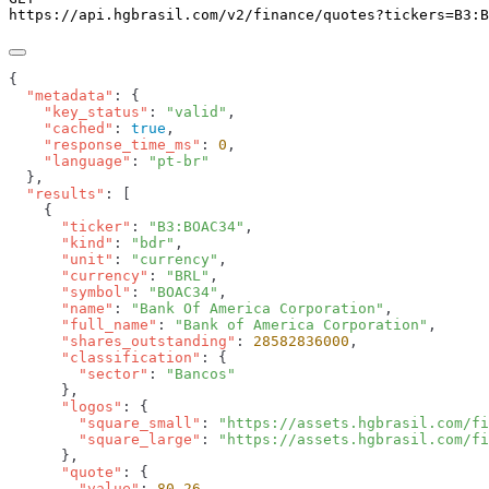
https://api.hgbrasil.com
/v2/finance/quotes
?
tickers
=
B3:B
  "metadata"
    "key_status"
: 
"valid"
    "cached"
: 
true
    "response_time_ms"
: 
0
    "language"
: 
  "results"
      "ticker"
: 
"B3:BOAC34"
      "kind"
: 
"bdr"
      "unit"
: 
"currency"
      "currency"
: 
"BRL"
      "symbol"
: 
"BOAC34"
      "name"
: 
"Bank Of America Corporation"
      "full_name"
: 
"Bank of America Corporation"
      "shares_outstanding"
: 
28582836000
      "classification"
        "sector"
: 
      "logos"
        "square_small"
: 
"https://assets.hgbrasil.com/fi
        "square_large"
: 
      "quote"
        "value"
: 
80.26