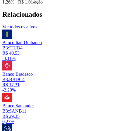
1,26%
· R$ 1,01/ação
Relacionados
Ver todos os ativos
Banco Itaú Unibanco
B3:ITUB4
R$ 40,53
-3,11%
Banco Bradesco
B3:BBDC4
R$ 17,31
-2,20%
Banco Santander
B3:SANB11
R$ 29,35
0,27%