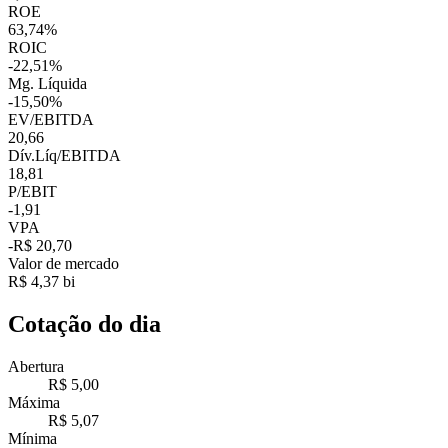
ROE
63,74%
ROIC
-22,51%
Mg. Líquida
-15,50%
EV/EBITDA
20,66
Dív.Líq/EBITDA
18,81
P/EBIT
-1,91
VPA
-R$ 20,70
Valor de mercado
R$ 4,37 bi
Cotação do dia
Abertura
R$ 5,00
Máxima
R$ 5,07
Mínima