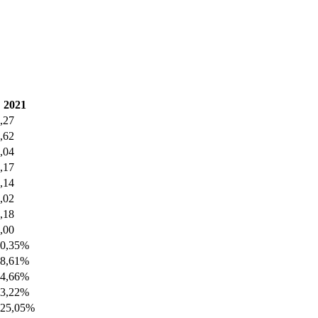
2021
,27
,62
,04
,17
,14
,02
,18
,00
30,35%
28,61%
24,66%
13,22%
225,05%