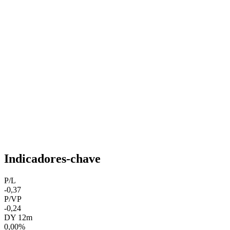
Indicadores-chave
P/L
-0,37
P/VP
-0,24
DY 12m
0,00%