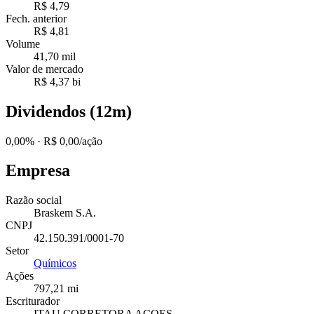
R$ 4,79
Fech. anterior
R$ 4,81
Volume
41,70 mil
Valor de mercado
R$ 4,37 bi
Dividendos (12m)
0,00%
· R$ 0,00/ação
Empresa
Razão social
Braskem S.A.
CNPJ
42.150.391/0001-70
Setor
Químicos
Ações
797,21 mi
Escriturador
ITAU CORRETORA ACOES