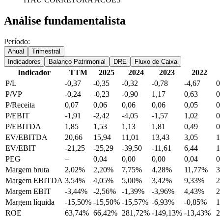
Análise fundamentalista
Período:
Anual
Trimestral
Indicadores
Balanço Patrimonial
DRE
Fluxo de Caixa
Indicador
TTM
2025
2024
2023
2022
P/L
-0,37
-0,35
-0,32
-0,78
-4,67
0
P/VP
-0,24
-0,23
-0,90
1,17
0,63
0
P/Receita
0,07
0,06
0,06
0,06
0,05
0
P/EBIT
-1,91
-2,42
-4,05
-1,57
1,02
0
P/EBITDA
1,85
1,53
1,13
1,81
0,49
0
EV/EBITDA
20,66
15,94
11,01
13,43
3,05
1
EV/EBIT
-21,25
-25,29
-39,50
-11,61
6,44
1
PEG
–
0,04
0,00
0,00
0,04
0
Margem bruta
2,02%
2,20%
7,75%
4,28%
11,77%
Margem EBITDA
3,54%
4,05%
5,00%
3,42%
9,33%
Margem EBIT
-3,44%
-2,56%
-1,39%
-3,96%
4,43%
Margem líquida
-15,50%
-15,50%
-15,57%
-6,93%
-0,85%
ROE
63,74%
66,42%
281,72%
-149,13%
-13,43%