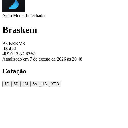
Ação
Mercado fechado
Braskem
B3:BRKM3
R$ 4,81
-R$ 0,13 (-2,63%)
Atualizado em 7 de agosto de 2026 às 20:48
Cotação
1D
5D
1M
6M
1A
YTD