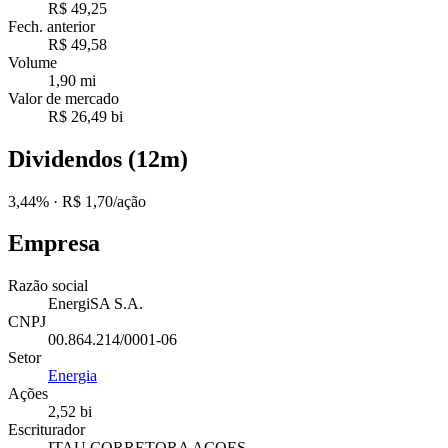
R$ 49,25
Fech. anterior
R$ 49,58
Volume
1,90 mi
Valor de mercado
R$ 26,49 bi
Dividendos (12m)
3,44%
· R$ 1,70/ação
Empresa
Razão social
EnergiSA S.A.
CNPJ
00.864.214/0001-06
Setor
Energia
Ações
2,52 bi
Escriturador
ITAU CORRETORA ACOES