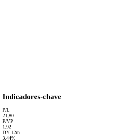
Indicadores-chave
P/L
21,80
P/VP
1,92
DY 12m
3,44%