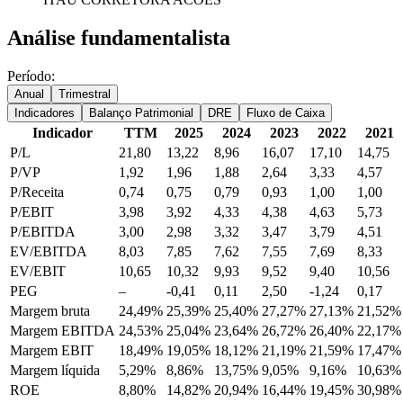
Análise fundamentalista
Período:
Anual
Trimestral
Indicadores
Balanço Patrimonial
DRE
Fluxo de Caixa
Indicador
TTM
2025
2024
2023
2022
2021
P/L
21,80
13,22
8,96
16,07
17,10
14,75
P/VP
1,92
1,96
1,88
2,64
3,33
4,57
P/Receita
0,74
0,75
0,79
0,93
1,00
1,00
P/EBIT
3,98
3,92
4,33
4,38
4,63
5,73
P/EBITDA
3,00
2,98
3,32
3,47
3,79
4,51
EV/EBITDA
8,03
7,85
7,62
7,55
7,69
8,33
EV/EBIT
10,65
10,32
9,93
9,52
9,40
10,56
PEG
–
-0,41
0,11
2,50
-1,24
0,17
Margem bruta
24,49%
25,39%
25,40%
27,27%
27,13%
21,52%
Margem EBITDA
24,53%
25,04%
23,64%
26,72%
26,40%
22,17%
Margem EBIT
18,49%
19,05%
18,12%
21,19%
21,59%
17,47%
Margem líquida
5,29%
8,86%
13,75%
9,05%
9,16%
10,63%
ROE
8,80%
14,82%
20,94%
16,44%
19,45%
30,98%