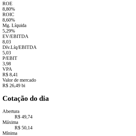
ROE
8,80%
ROIC
8,60%
Mg. Líquida
5,29%
EV/EBITDA
8,03
Dív.Líq/EBITDA
5,03
P/EBIT
3,98
VPA
R$ 8,41
Valor de mercado
R$ 26,49 bi
Cotação do dia
Abertura
R$ 49,74
Máxima
R$ 50,14
Mínima