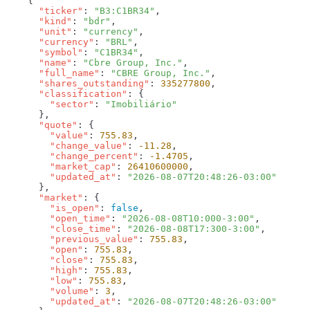
      "ticker"
: 
"B3:C1BR34"
      "kind"
: 
"bdr"
      "unit"
: 
"currency"
      "currency"
: 
"BRL"
      "symbol"
: 
"C1BR34"
      "name"
: 
"Cbre Group, Inc."
      "full_name"
: 
"CBRE Group, Inc."
      "shares_outstanding"
: 
335277800
      "classification"
        "sector"
: 
      "quote"
        "value"
: 
755.83
        "change_value"
: 
-11.28
        "change_percent"
: 
-1.4705
        "market_cap"
: 
26410600000
        "updated_at"
: 
      "market"
        "is_open"
: 
false
        "open_time"
: 
"2026-08-08T10:000-3:00"
        "close_time"
: 
"2026-08-08T17:300-3:00"
        "previous_value"
: 
755.83
        "open"
: 
755.83
        "close"
: 
755.83
        "high"
: 
755.83
        "low"
: 
755.83
        "volume"
: 
3
        "updated_at"
: 