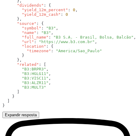
      "dividends"
        "yield_12m_percent"
: 
0
        "yield_12m_cash"
: 
      "source"
        "symbol"
: 
"B3"
        "name"
: 
"B3"
        "full_name"
: 
"B3 S.A. - Brasil, Bolsa, Balcão"
        "url"
: 
"https://www.b3.com.br"
        "location"
          "timezone"
: 
      "related"
        "B3:BRPR3"
        "B3:HGLG11"
        "B3:VISC11"
        "B3:ALZR11"
Expandir resposta