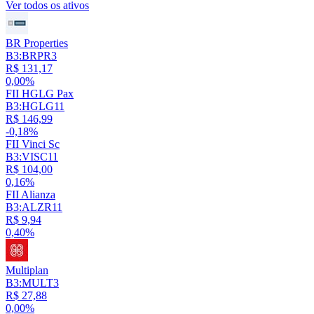
Ver todos os ativos
BR Properties
B3:BRPR3
R$ 131,17
0,00%
FII HGLG Pax
B3:HGLG11
R$ 146,99
-0,18%
FII Vinci Sc
B3:VISC11
R$ 104,00
0,16%
FII Alianza
B3:ALZR11
R$ 9,94
0,40%
Multiplan
B3:MULT3
R$ 27,88
0,00%