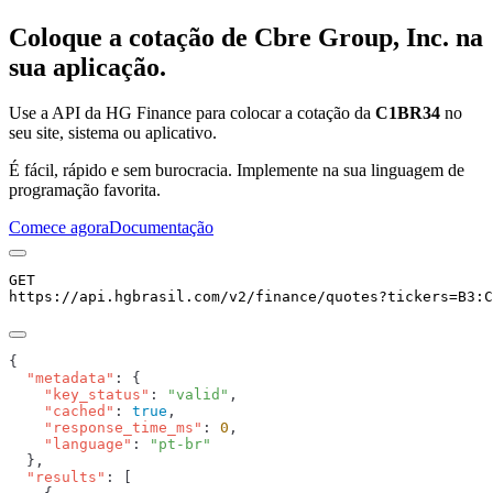
Coloque a cotação de
Cbre Group, Inc.
na
sua aplicação.
Use a API da HG Finance para colocar a cotação da
C1BR34
no
seu site, sistema ou aplicativo.
É fácil, rápido e sem burocracia. Implemente na sua linguagem de
programação favorita.
Comece agora
Documentação
GET
https://api.hgbrasil.com
/v2/finance/quotes
?
tickers
=
B3:C
  "metadata"
    "key_status"
: 
"valid"
    "cached"
: 
true
    "response_time_ms"
: 
0
    "language"
: 
  "results"