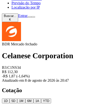
Previsão do Tempo
Localização por IP
Entrar
Buscar...
K
BDR
Mercado fechado
Celanese Corporation
B3:C1NS34
R$ 112,30
-R$ 1,87 (-1,64%)
Atualizado em 8 de agosto de 2026 às 20:47
Cotação
1D
5D
1M
6M
1A
YTD