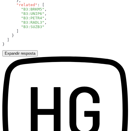
      "related"
        "B3:BRKM5"
        "B3:UNIP6"
        "B3:PETR4"
        "B3:RADL3"
Expandir resposta