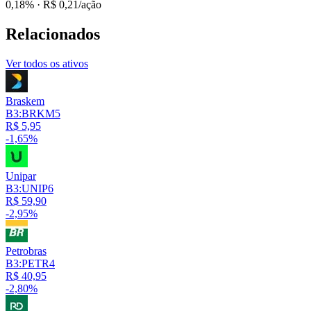
0,18%
· R$ 0,21/ação
Relacionados
Ver todos os ativos
Braskem
B3:BRKM5
R$ 5,95
-1,65%
Unipar
B3:UNIP6
R$ 59,90
-2,95%
Petrobras
B3:PETR4
R$ 40,95
-2,80%