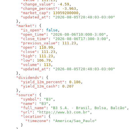
        "change_value"
: 
-4.59
        "change_percent"
: 
-3.963
        "market_cap"
: 
13959200000
        "updated_at"
: 
      "market"
        "is_open"
: 
false
        "open_time"
: 
"2026-08-06T10:000-3:00"
        "close_time"
: 
"2026-08-06T17:300-3:00"
        "previous_value"
: 
111.23
        "open"
: 
110.99
        "close"
: 
111.23
        "high"
: 
111.23
        "low"
: 
106.79
        "volume"
: 
113
        "updated_at"
: 
      "dividends"
        "yield_12m_percent"
: 
0.186
        "yield_12m_cash"
: 
      "source"
        "symbol"
: 
"B3"
        "name"
: 
"B3"
        "full_name"
: 
"B3 S.A. - Brasil, Bolsa, Balcão"
        "url"
: 
"https://www.b3.com.br"
        "location"
          "timezone"
: 