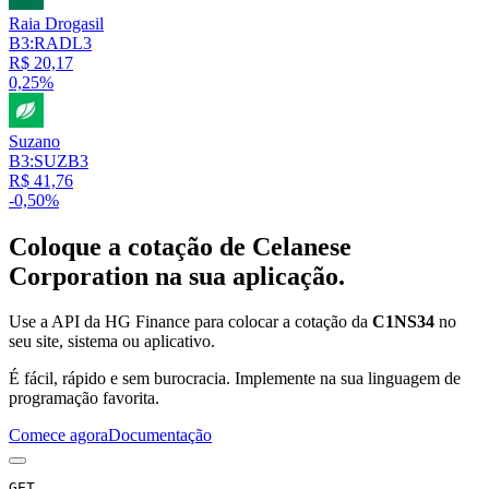
Raia Drogasil
B3:RADL3
R$ 20,17
0,25%
Suzano
B3:SUZB3
R$ 41,76
-0,50%
Coloque a cotação de
Celanese
Corporation
na sua aplicação.
Use a API da HG Finance para colocar a cotação da
C1NS34
no
seu site, sistema ou aplicativo.
É fácil, rápido e sem burocracia. Implemente na sua linguagem de
programação favorita.
Comece agora
Documentação
GET