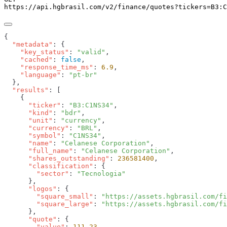
https://api.hgbrasil.com
/v2/finance/quotes
?
tickers
=
B3:C
  "metadata"
    "key_status"
: 
"valid"
    "cached"
: 
false
    "response_time_ms"
: 
6.9
    "language"
: 
  "results"
      "ticker"
: 
"B3:C1NS34"
      "kind"
: 
"bdr"
      "unit"
: 
"currency"
      "currency"
: 
"BRL"
      "symbol"
: 
"C1NS34"
      "name"
: 
"Celanese Corporation"
      "full_name"
: 
"Celanese Corporation"
      "shares_outstanding"
: 
236581400
      "classification"
        "sector"
: 
      "logos"
        "square_small"
: 
"https://assets.hgbrasil.com/f
        "square_large"
: 
      "quote"
        "value"
: 
111.23