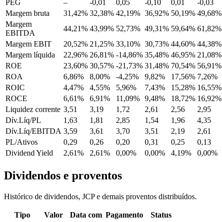
PEG
–
-0,01
0,05
-0,10
0,01
-0,03
Margem bruta
31,42%
32,38%
42,19%
36,92%
50,19%
49,68%
Margem
44,21%
43,99%
52,73%
49,31%
59,64%
61,82%
EBITDA
Margem EBIT
20,52%
21,25%
33,10%
30,73%
44,60%
44,38%
Margem líquida
22,96%
26,81%
-14,86%
35,48%
46,95%
21,08%
ROE
23,60%
30,57%
-21,73%
31,48%
70,54%
56,91%
ROA
6,86%
8,00%
-4,25%
9,82%
17,56%
7,26%
ROIC
4,47%
4,55%
5,96%
7,43%
15,28%
16,55%
ROCE
6,61%
6,91%
11,09%
9,48%
18,72%
16,92%
Liquidez corrente
3,51
3,19
1,72
2,61
2,56
2,95
Dív.Líq/PL
1,63
1,81
2,85
1,54
1,96
4,35
Dív.Líq/EBITDA
3,59
3,61
3,70
3,51
2,19
2,61
PL/Ativos
0,29
0,26
0,20
0,31
0,25
0,13
Dividend Yield
2,61%
2,61%
0,00%
0,00%
4,19%
0,00%
Dividendos e proventos
Histórico de dividendos, JCP e demais proventos distribuídos.
Tipo
Valor
Data com
Pagamento
Status