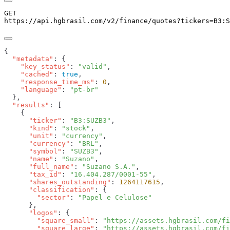
GET
https://api.hgbrasil.com
/v2/finance/quotes
?
tickers
=
B3:S
  "metadata"
    "key_status"
: 
"valid"
    "cached"
: 
true
    "response_time_ms"
: 
0
    "language"
: 
  "results"
      "ticker"
: 
"B3:SUZB3"
      "kind"
: 
"stock"
      "unit"
: 
"currency"
      "currency"
: 
"BRL"
      "symbol"
: 
"SUZB3"
      "name"
: 
"Suzano"
      "full_name"
: 
"Suzano S.A."
      "tax_id"
: 
"16.404.287/0001-55"
      "shares_outstanding"
: 
1264117615
      "classification"
        "sector"
: 
      "logos"
        "square_small"
: 
"https://assets.hgbrasil.com/fi
        "square_large"
: 