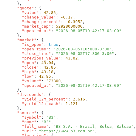
      "quote"
        "value"
: 
42.85
        "change_value"
: 
-0.17
        "change_percent"
: 
-0.3952
        "market_cap"
: 
52928000000
        "updated_at"
: 
      "market"
        "is_open"
: 
true
        "open_time"
: 
"2026-08-05T10:000-3:00"
        "close_time"
: 
"2026-08-05T17:300-3:00"
        "previous_value"
: 
43.02
        "open"
: 
43.04
        "close"
: 
42.85
        "high"
: 
43.18
        "low"
: 
42.85
        "volume"
: 
373800
        "updated_at"
: 
      "dividends"
        "yield_12m_percent"
: 
2.616
        "yield_12m_cash"
: 
      "source"
        "symbol"
: 
"B3"
        "name"
: 
"B3"
        "full_name"
: 
"B3 S.A. - Brasil, Bolsa, Balcão"
        "url"
: 
"https://www.b3.com.br"
        "location"