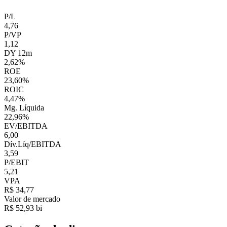
P/L
4,76
P/VP
1,12
DY 12m
2,62%
ROE
23,60%
ROIC
4,47%
Mg. Líquida
22,96%
EV/EBITDA
6,00
Dív.Líq/EBITDA
3,59
P/EBIT
5,21
VPA
R$ 34,77
Valor de mercado
R$ 52,93 bi