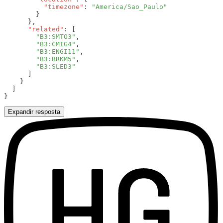
          "timezone"
: 
      "related"
        "B3:SMTO3"
        "B3:CMIG4"
        "B3:ENGI11"
        "B3:BRKM5"
Expandir resposta