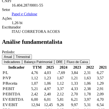
CNPJ
16.404.287/0001-55
Setor
Papel e Celulose
Ações
1,26 bi
Escriturador
ITAU CORRETORA ACOES
Análise fundamentalista
Período:
Anual
Trimestral
Indicadores
Balanço Patrimonial
DRE
Fluxo de Caixa
Indicador
TTM
2025
2024
2023
2022
2021
P/L
4,76
4,03
-7,69
3,84
2,31
6,27
P/VP
1,12
1,23
1,67
1,21
1,63
3,57
P/Receita
1,07
1,06
1,12
1,33
1,06
1,29
P/EBIT
5,21
4,97
3,37
4,33
2,38
2,91
P/EBITDA
2,42
2,40
2,12
2,70
1,78
2,09
EV/EBITDA
6,00
6,01
5,81
6,21
3,97
4,70
EV/EBIT
12,94
12,45
9,26
9,97
5,31
6,54