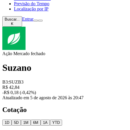
Previsão do Tempo
Localização por IP
Entrar
Buscar...
K
Ação
Mercado fechado
Suzano
B3:SUZB3
R$ 42,84
-R$ 0,18 (-0,42%)
Atualizado em 5 de agosto de 2026 às 20:47
Cotação
1D
5D
1M
6M
1A
YTD