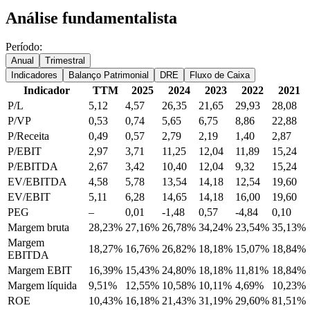
Análise fundamentalista
Período:
Anual
Trimestral
Indicadores
Balanço Patrimonial
DRE
Fluxo de Caixa
Indicador
TTM
2025
2024
2023
2022
2021
P/L
5,12
4,57
26,35
21,65
29,93
28,08
P/VP
0,53
0,74
5,65
6,75
8,86
22,88
P/Receita
0,49
0,57
2,79
2,19
1,40
2,87
P/EBIT
2,97
3,71
11,25
12,04
11,89
15,24
P/EBITDA
2,67
3,42
10,40
12,04
9,32
15,24
EV/EBITDA
4,58
5,78
13,54
14,18
12,54
19,60
EV/EBIT
5,11
6,28
14,65
14,18
16,00
19,60
PEG
–
0,01
-1,48
0,57
-4,84
0,10
Margem bruta
28,23%
27,16%
26,78%
34,24%
23,54%
35,13%
Margem
18,27%
16,76%
26,82%
18,18%
15,07%
18,84%
EBITDA
Margem EBIT
16,39%
15,43%
24,80%
18,18%
11,81%
18,84%
Margem líquida
9,51%
12,55%
10,58%
10,11%
4,69%
10,23%
ROE
10,43%
16,18%
21,43%
31,19%
29,60%
81,51%