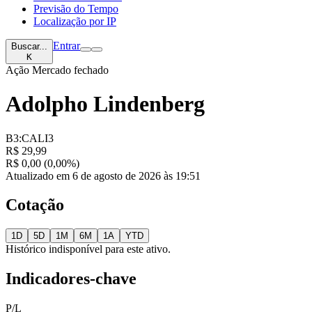
Previsão do Tempo
Localização por IP
Entrar
Buscar...
K
Ação
Mercado fechado
Adolpho Lindenberg
B3:CALI3
R$ 29,99
R$ 0,00 (0,00%)
Atualizado em 6 de agosto de 2026 às 19:51
Cotação
1D
5D
1M
6M
1A
YTD
Histórico indisponível para este ativo.
Indicadores-chave
P/L