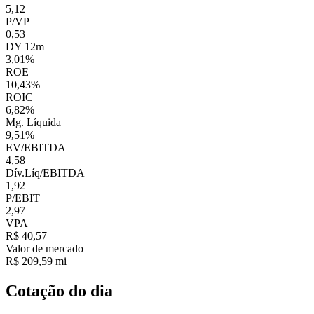
5,12
P/VP
0,53
DY 12m
3,01%
ROE
10,43%
ROIC
6,82%
Mg. Líquida
9,51%
EV/EBITDA
4,58
Dív.Líq/EBITDA
1,92
P/EBIT
2,97
VPA
R$ 40,57
Valor de mercado
R$ 209,59 mi
Cotação do dia