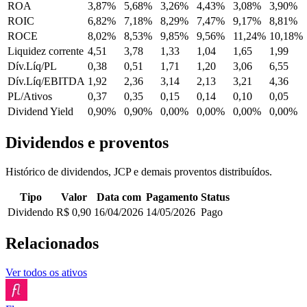
ROA
3,87%
5,68%
3,26%
4,43%
3,08%
3,90%
ROIC
6,82%
7,18%
8,29%
7,47%
9,17%
8,81%
ROCE
8,02%
8,53%
9,85%
9,56%
11,24%
10,18%
Liquidez corrente
4,51
3,78
1,33
1,04
1,65
1,99
Dív.Líq/PL
0,38
0,51
1,71
1,20
3,06
6,55
Dív.Líq/EBITDA
1,92
2,36
3,14
2,13
3,21
4,36
PL/Ativos
0,37
0,35
0,15
0,14
0,10
0,05
Dividend Yield
0,90%
0,90%
0,00%
0,00%
0,00%
0,00%
Dividendos e proventos
Histórico de dividendos, JCP e demais proventos distribuídos.
Tipo
Valor
Data com
Pagamento
Status
Dividendo
R$ 0,90
16/04/2026
14/05/2026
Pago
Relacionados
Ver todos os ativos