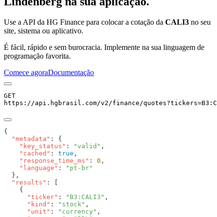
Lindenberg
na sua aplicação.
Use a API da HG Finance para colocar a cotação da
CALI3
no seu
site, sistema ou aplicativo.
É fácil, rápido e sem burocracia. Implemente na sua linguagem de
programação favorita.
Comece agora
Documentação
GET
https://api.hgbrasil.com
/v2/finance/quotes
?
tickers
=
B3:C
  "metadata"
    "key_status"
: 
"valid"
    "cached"
: 
true
    "response_time_ms"
: 
0
    "language"
: 
  "results"
      "ticker"
: 
"B3:CALI3"
      "kind"
: 
"stock"
      "unit"
: 
"currency"