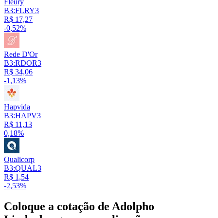
Fleury
B3:FLRY3
R$ 17,27
-0,52%
Rede D'Or
B3:RDOR3
R$ 34,06
-1,13%
Hapvida
B3:HAPV3
R$ 11,13
0,18%
Qualicorp
B3:QUAL3
R$ 1,54
-2,53%
Coloque a cotação de
Adolpho