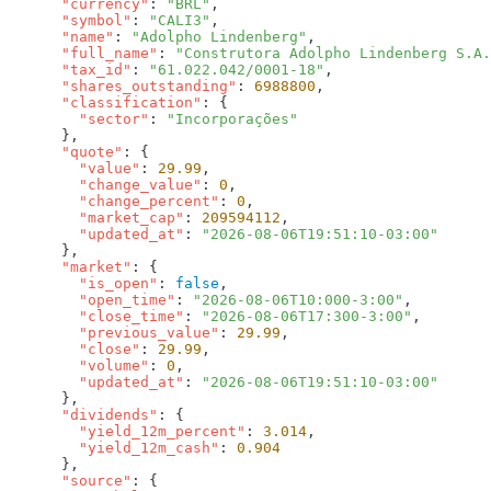
      "currency"
: 
"BRL"
      "symbol"
: 
"CALI3"
      "name"
: 
"Adolpho Lindenberg"
      "full_name"
: 
"Construtora Adolpho Lindenberg S.A.
      "tax_id"
: 
"61.022.042/0001-18"
      "shares_outstanding"
: 
6988800
      "classification"
        "sector"
: 
      "quote"
        "value"
: 
29.99
        "change_value"
: 
0
        "change_percent"
: 
0
        "market_cap"
: 
209594112
        "updated_at"
: 
      "market"
        "is_open"
: 
false
        "open_time"
: 
"2026-08-06T10:000-3:00"
        "close_time"
: 
"2026-08-06T17:300-3:00"
        "previous_value"
: 
29.99
        "close"
: 
29.99
        "volume"
: 
0
        "updated_at"
: 
      "dividends"
        "yield_12m_percent"
: 
3.014
        "yield_12m_cash"
: 
      "source"