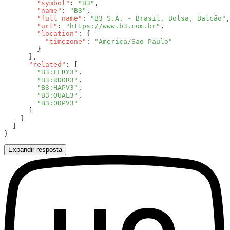
        "symbol"
: 
"B3"
        "name"
: 
"B3"
        "full_name"
: 
"B3 S.A. - Brasil, Bolsa, Balcão"
        "url"
: 
"https://www.b3.com.br"
        "location"
          "timezone"
: 
      "related"
        "B3:FLRY3"
        "B3:RDOR3"
        "B3:HAPV3"
        "B3:QUAL3"
Expandir resposta