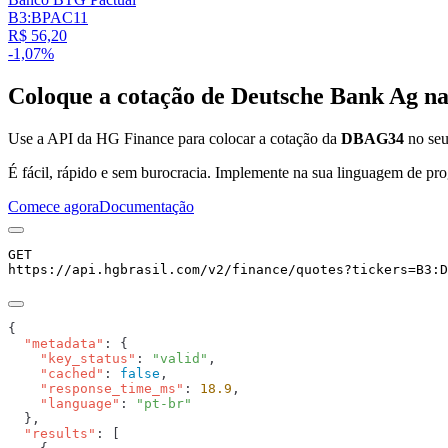
B3:BPAC11
R$ 56,20
-1,07%
Coloque a cotação de
Deutsche Bank Ag
na
Use a API da HG Finance para colocar a cotação da
DBAG34
no seu 
É fácil, rápido e sem burocracia. Implemente na sua linguagem de pro
Comece agora
Documentação
GET
https://api.hgbrasil.com
/v2/finance/quotes
?
tickers
=
B3:D
  "metadata"
    "key_status"
: 
"valid"
    "cached"
: 
false
    "response_time_ms"
: 
18.9
    "language"
: 
  "results"