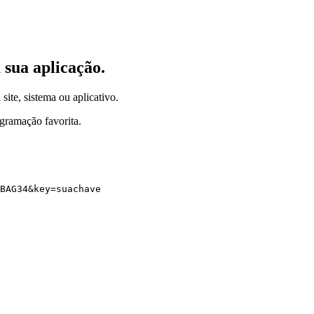
 sua aplicação.
site, sistema ou aplicativo.
gramação favorita.
BAG34
&
key
=
suachave