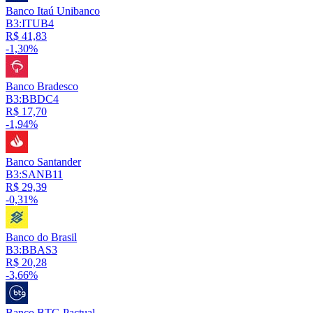
Banco Itaú Unibanco
B3:ITUB4
R$ 41,83
-1,30%
Banco Bradesco
B3:BBDC4
R$ 17,70
-1,94%
Banco Santander
B3:SANB11
R$ 29,39
-0,31%
Banco do Brasil
B3:BBAS3
R$ 20,28
-3,66%
Banco BTG Pactual