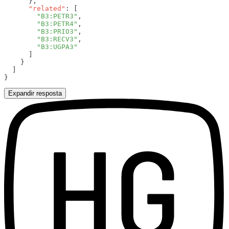
      "related"
        "B3:PETR3"
        "B3:PETR4"
        "B3:PRIO3"
        "B3:RECV3"
Expandir resposta