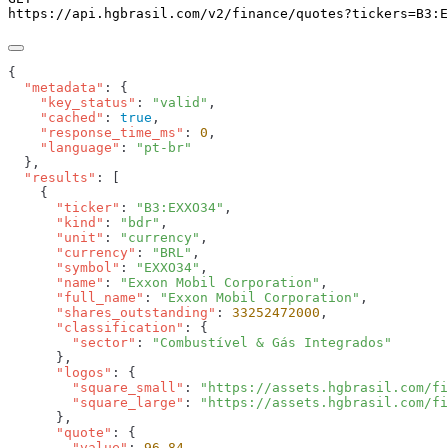
https://api.hgbrasil.com
/v2/finance/quotes
?
tickers
=
B3:E
  "metadata"
    "key_status"
: 
"valid"
    "cached"
: 
true
    "response_time_ms"
: 
0
    "language"
: 
  "results"
      "ticker"
: 
"B3:EXXO34"
      "kind"
: 
"bdr"
      "unit"
: 
"currency"
      "currency"
: 
"BRL"
      "symbol"
: 
"EXXO34"
      "name"
: 
"Exxon Mobil Corporation"
      "full_name"
: 
"Exxon Mobil Corporation"
      "shares_outstanding"
: 
33252472000
      "classification"
        "sector"
: 
      "logos"
        "square_small"
: 
"https://assets.hgbrasil.com/fi
        "square_large"
: 
      "quote"
        "value"
: 
96.84