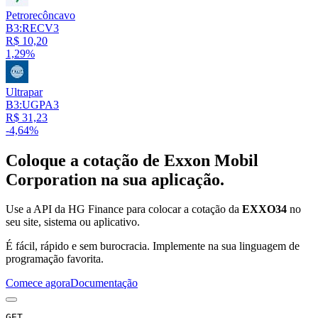
Petrorecôncavo
B3:RECV3
R$ 10,20
1,29%
Ultrapar
B3:UGPA3
R$ 31,23
-4,64%
Coloque a cotação de
Exxon Mobil
Corporation
na sua aplicação.
Use a API da HG Finance para colocar a cotação da
EXXO34
no
seu site, sistema ou aplicativo.
É fácil, rápido e sem burocracia. Implemente na sua linguagem de
programação favorita.
Comece agora
Documentação
GET