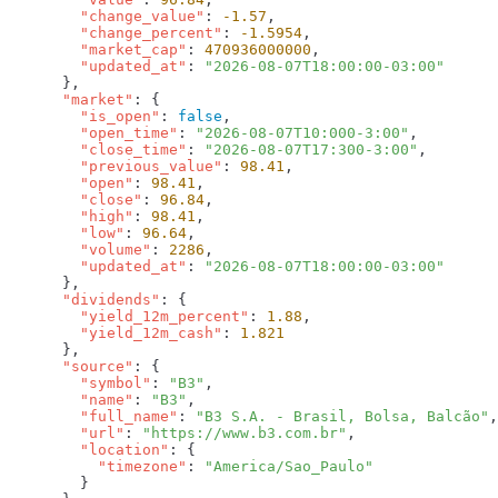
        "change_value"
: 
-1.57
        "change_percent"
: 
-1.5954
        "market_cap"
: 
470936000000
        "updated_at"
: 
      "market"
        "is_open"
: 
false
        "open_time"
: 
"2026-08-07T10:000-3:00"
        "close_time"
: 
"2026-08-07T17:300-3:00"
        "previous_value"
: 
98.41
        "open"
: 
98.41
        "close"
: 
96.84
        "high"
: 
98.41
        "low"
: 
96.64
        "volume"
: 
2286
        "updated_at"
: 
      "dividends"
        "yield_12m_percent"
: 
1.88
        "yield_12m_cash"
: 
      "source"
        "symbol"
: 
"B3"
        "name"
: 
"B3"
        "full_name"
: 
"B3 S.A. - Brasil, Bolsa, Balcão"
        "url"
: 
"https://www.b3.com.br"
        "location"
          "timezone"
: 