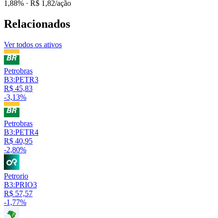
1,88%
· R$ 1,82/ação
Relacionados
Ver todos os ativos
Petrobras
B3:PETR3
R$ 45,83
-3,13%
Petrobras
B3:PETR4
R$ 40,95
-2,80%
Petrorio
B3:PRIO3
R$ 57,57
-1,77%