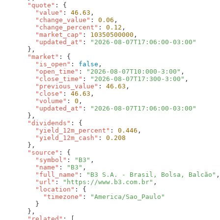
      "quote"
        "value"
: 
46.63
        "change_value"
: 
0.06
        "change_percent"
: 
0.12
        "market_cap"
: 
10350500000
        "updated_at"
: 
      "market"
        "is_open"
: 
false
        "open_time"
: 
"2026-08-07T10:000-3:00"
        "close_time"
: 
"2026-08-07T17:300-3:00"
        "previous_value"
: 
46.63
        "close"
: 
46.63
        "volume"
: 
0
        "updated_at"
: 
      "dividends"
        "yield_12m_percent"
: 
0.446
        "yield_12m_cash"
: 
      "source"
        "symbol"
: 
"B3"
        "name"
: 
"B3"
        "full_name"
: 
"B3 S.A. - Brasil, Bolsa, Balcão"
        "url"
: 
"https://www.b3.com.br"
        "location"
          "timezone"
: 
      "related"