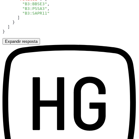
        "B3:BBSE3"
        "B3:PSSA3"
Expandir resposta