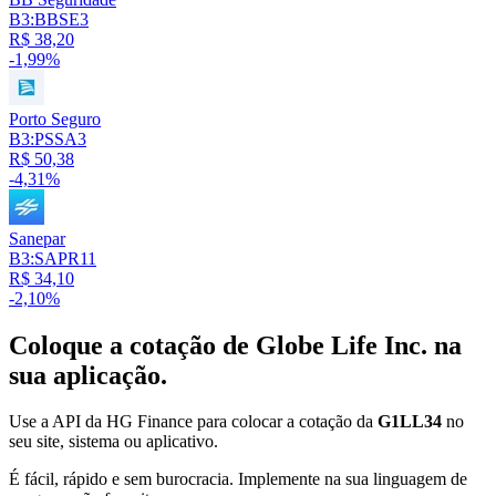
B3:BBSE3
R$ 38,20
-1,99%
Porto Seguro
B3:PSSA3
R$ 50,38
-4,31%
Sanepar
B3:SAPR11
R$ 34,10
-2,10%
Coloque a cotação de
Globe Life Inc.
na
sua aplicação.
Use a API da HG Finance para colocar a cotação da
G1LL34
no
seu site, sistema ou aplicativo.
É fácil, rápido e sem burocracia. Implemente na sua linguagem de