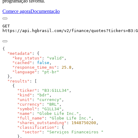
programação favorita.
Comece agora
Documentação
GET
https://api.hgbrasil.com
/v2/finance/quotes
?
tickers
=
B3:G
  "metadata"
    "key_status"
: 
"valid"
    "cached"
: 
false
    "response_time_ms"
: 
25.8
    "language"
: 
  "results"
      "ticker"
: 
"B3:G1LL34"
      "kind"
: 
"bdr"
      "unit"
: 
"currency"
      "currency"
: 
"BRL"
      "symbol"
: 
"G1LL34"
      "name"
: 
"Globe Life Inc."
      "full_name"
: 
"Globe Life Inc."
      "shares_outstanding"
: 
1948750200
      "classification"
        "sector"
: 