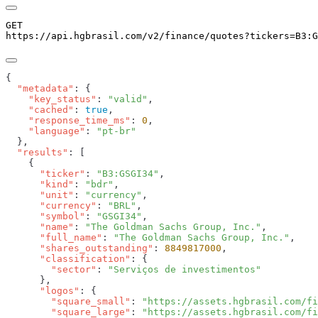
GET
https://api.hgbrasil.com
/v2/finance/quotes
?
tickers
=
B3:G
  "metadata"
    "key_status"
: 
"valid"
    "cached"
: 
true
    "response_time_ms"
: 
0
    "language"
: 
  "results"
      "ticker"
: 
"B3:GSGI34"
      "kind"
: 
"bdr"
      "unit"
: 
"currency"
      "currency"
: 
"BRL"
      "symbol"
: 
"GSGI34"
      "name"
: 
"The Goldman Sachs Group, Inc."
      "full_name"
: 
"The Goldman Sachs Group, Inc."
      "shares_outstanding"
: 
8849817000
      "classification"
        "sector"
: 
      "logos"
        "square_small"
: 
"https://assets.hgbrasil.com/fi
        "square_large"
: 