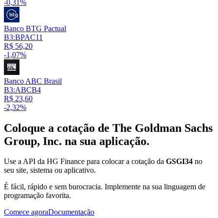
-0,31%
Banco BTG Pactual
B3:BPAC11
R$ 56,20
-1,07%
Banco ABC Brasil
B3:ABCB4
R$ 23,60
-2,32%
Coloque a cotação de
The Goldman Sachs
Group, Inc.
na sua aplicação.
Use a API da HG Finance para colocar a cotação da
GSGI34
no
seu site, sistema ou aplicativo.
É fácil, rápido e sem burocracia. Implemente na sua linguagem de
programação favorita.
Comece agora
Documentação