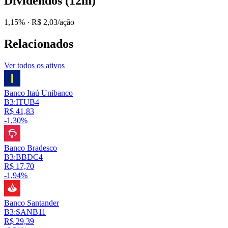
Dividendos (12m)
1,15%
· R$ 2,03/ação
Relacionados
Ver todos os ativos
Banco Itaú Unibanco
B3:ITUB4
R$ 41,83
-1,30%
Banco Bradesco
B3:BBDC4
R$ 17,70
-1,94%
Banco Santander
B3:SANB11
R$ 29,39