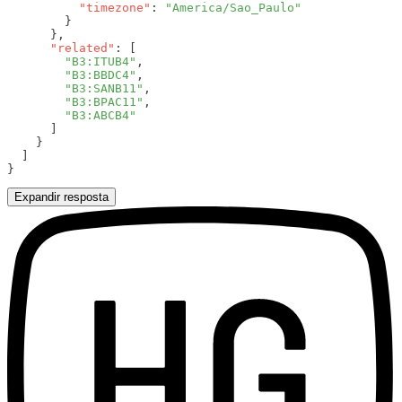
          "timezone"
: 
      "related"
        "B3:ITUB4"
        "B3:BBDC4"
        "B3:SANB11"
        "B3:BPAC11"
Expandir resposta