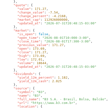
      "quote"
        "value"
: 
171.27
        "change_value"
: 
-7.54
        "change_percent"
: 
-4.2168
        "market_cap"
: 
112926000000
        "updated_at"
: 
      "market"
        "is_open"
: 
false
        "open_time"
: 
"2026-08-01T10:000-3:00"
        "close_time"
: 
"2026-08-01T17:300-3:00"
        "previous_value"
: 
171.27
        "open"
: 
173.69
        "close"
: 
171.27
        "high"
: 
173.69
        "low"
: 
172.01
        "volume"
: 
18644
        "updated_at"
: 
      "dividends"
        "yield_12m_percent"
: 
1.182
        "yield_12m_cash"
: 
      "source"
        "symbol"
: 
"B3"
        "name"
: 
"B3"
        "full_name"
: 
"B3 S.A. - Brasil, Bolsa, Balcão"
        "url"
: 
"https://www.b3.com.br"
        "location"