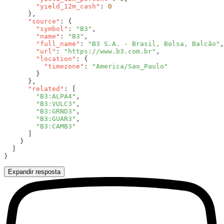
        "yield_12m_cash"
: 
      "source"
        "symbol"
: 
"B3"
        "name"
: 
"B3"
        "full_name"
: 
"B3 S.A. - Brasil, Bolsa, Balcão"
        "url"
: 
"https://www.b3.com.br"
        "location"
          "timezone"
: 
      "related"
        "B3:ALPA4"
        "B3:VULC3"
        "B3:GRND3"
        "B3:GUAR3"
Expandir resposta