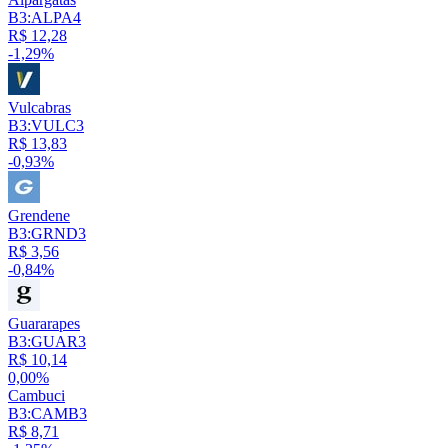
B3:ALPA4
R$ 12,28
-1,29%
Vulcabras
B3:VULC3
R$ 13,83
-0,93%
Grendene
B3:GRND3
R$ 3,56
-0,84%
Guararapes
B3:GUAR3
R$ 10,14
0,00%
Cambuci
B3:CAMB3
R$ 8,71