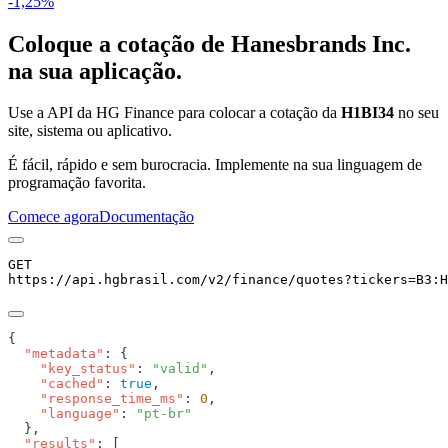
-1,25%
Coloque a cotação de
Hanesbrands Inc.
na sua aplicação.
Use a API da HG Finance para colocar a cotação da
H1BI34
no seu
site, sistema ou aplicativo.
É fácil, rápido e sem burocracia. Implemente na sua linguagem de
programação favorita.
Comece agora
Documentação
GET
https://api.hgbrasil.com
/v2/finance/quotes
?
tickers
=
B3:H
  "metadata"
    "key_status"
: 
"valid"
    "cached"
: 
true
    "response_time_ms"
: 
0
    "language"
: 
  "results"