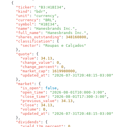
      "ticker"
: 
"B3:H1BI34"
      "kind"
: 
"bdr"
      "unit"
: 
"currency"
      "currency"
: 
"BRL"
      "symbol"
: 
"H1BI34"
      "name"
: 
"Hanesbrands Inc."
      "full_name"
: 
"Hanesbrands Inc."
      "shares_outstanding"
: 
348160800
      "classification"
        "sector"
: 
      "quote"
        "value"
: 
34.13
        "change_value"
: 
0
        "change_percent"
: 
0
        "market_cap"
: 
1619980000
        "updated_at"
: 
      "market"
        "is_open"
: 
false
        "open_time"
: 
"2026-08-01T10:000-3:00"
        "close_time"
: 
"2026-08-01T17:300-3:00"
        "previous_value"
: 
34.13
        "close"
: 
34.13
        "volume"
: 
0
        "updated_at"
: 
      "dividends"
        "yield_12m_percent"
: 
0