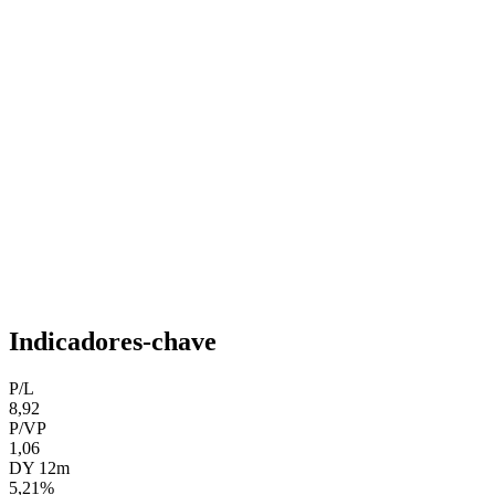
Indicadores-chave
P/L
8,92
P/VP
1,06
DY 12m
5,21%