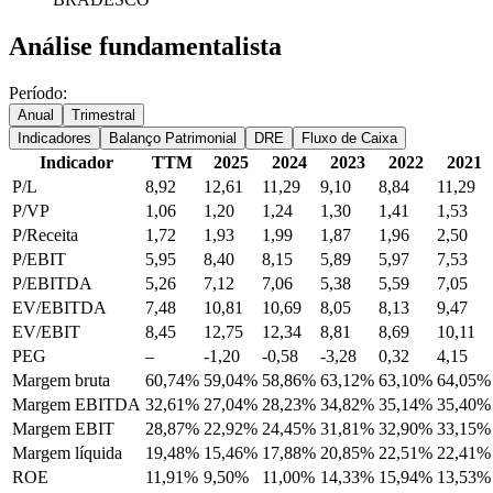
Análise fundamentalista
Período:
Anual
Trimestral
Indicadores
Balanço Patrimonial
DRE
Fluxo de Caixa
Indicador
TTM
2025
2024
2023
2022
2021
P/L
8,92
12,61
11,29
9,10
8,84
11,29
P/VP
1,06
1,20
1,24
1,30
1,41
1,53
P/Receita
1,72
1,93
1,99
1,87
1,96
2,50
P/EBIT
5,95
8,40
8,15
5,89
5,97
7,53
P/EBITDA
5,26
7,12
7,06
5,38
5,59
7,05
EV/EBITDA
7,48
10,81
10,69
8,05
8,13
9,47
EV/EBIT
8,45
12,75
12,34
8,81
8,69
10,11
PEG
–
-1,20
-0,58
-3,28
0,32
4,15
Margem bruta
60,74%
59,04%
58,86%
63,12%
63,10%
64,05%
Margem EBITDA
32,61%
27,04%
28,23%
34,82%
35,14%
35,40%
Margem EBIT
28,87%
22,92%
24,45%
31,81%
32,90%
33,15%
Margem líquida
19,48%
15,46%
17,88%
20,85%
22,51%
22,41%
ROE
11,91%
9,50%
11,00%
14,33%
15,94%
13,53%