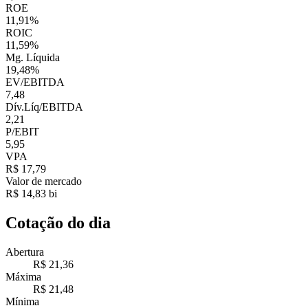
ROE
11,91%
ROIC
11,59%
Mg. Líquida
19,48%
EV/EBITDA
7,48
Dív.Líq/EBITDA
2,21
P/EBIT
5,95
VPA
R$ 17,79
Valor de mercado
R$ 14,83 bi
Cotação do dia
Abertura
R$ 21,36
Máxima
R$ 21,48
Mínima