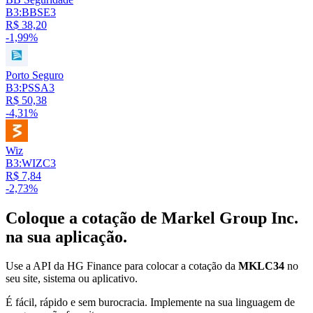
B3:BBSE3
R$ 38,20
-1,99%
Porto Seguro
B3:PSSA3
R$ 50,38
-4,31%
Wiz
B3:WIZC3
R$ 7,84
-2,73%
Coloque a cotação de
Markel Group Inc.
na sua aplicação.
Use a API da HG Finance para colocar a cotação da
MKLC34
no
seu site, sistema ou aplicativo.
É fácil, rápido e sem burocracia. Implemente na sua linguagem de