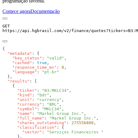
programação favorita.
Comece agora
Documentação
GET
https://api.hgbrasil.com
/v2/finance/quotes
?
tickers
=
B3:M
  "metadata"
    "key_status"
: 
"valid"
    "cached"
: 
true
    "response_time_ms"
: 
0
    "language"
: 
  "results"
      "ticker"
: 
"B3:MKLC34"
      "kind"
: 
"bdr"
      "unit"
: 
"currency"
      "currency"
: 
"BRL"
      "symbol"
: 
"MKLC34"
      "name"
: 
"Markel Group Inc."
      "full_name"
: 
"Markel Group Inc."
      "shares_outstanding"
: 
275556800
      "classification"
        "sector"
: 