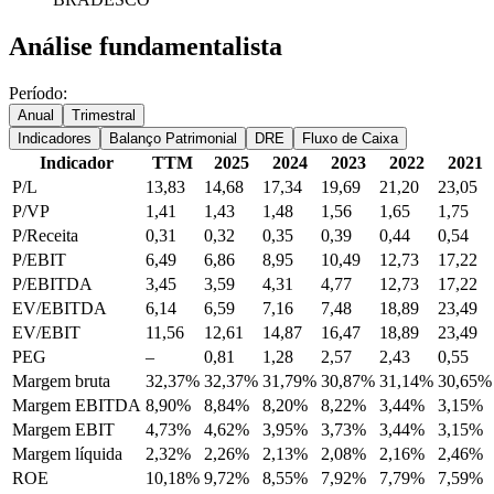
Análise fundamentalista
Período:
Anual
Trimestral
Indicadores
Balanço Patrimonial
DRE
Fluxo de Caixa
Indicador
TTM
2025
2024
2023
2022
2021
P/L
13,83
14,68
17,34
19,69
21,20
23,05
P/VP
1,41
1,43
1,48
1,56
1,65
1,75
P/Receita
0,31
0,32
0,35
0,39
0,44
0,54
P/EBIT
6,49
6,86
8,95
10,49
12,73
17,22
P/EBITDA
3,45
3,59
4,31
4,77
12,73
17,22
EV/EBITDA
6,14
6,59
7,16
7,48
18,89
23,49
EV/EBIT
11,56
12,61
14,87
16,47
18,89
23,49
PEG
–
0,81
1,28
2,57
2,43
0,55
Margem bruta
32,37%
32,37%
31,79%
30,87%
31,14%
30,65%
Margem EBITDA
8,90%
8,84%
8,20%
8,22%
3,44%
3,15%
Margem EBIT
4,73%
4,62%
3,95%
3,73%
3,44%
3,15%
Margem líquida
2,32%
2,26%
2,13%
2,08%
2,16%
2,46%
ROE
10,18%
9,72%
8,55%
7,92%
7,79%
7,59%