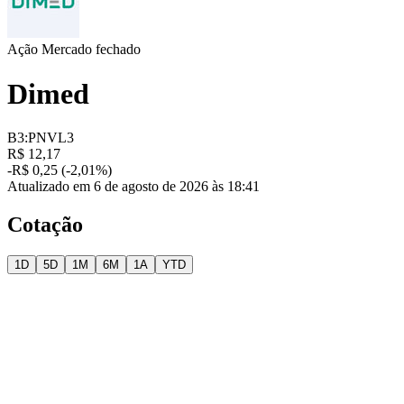
Ação
Mercado fechado
Dimed
B3:PNVL3
R$ 12,17
-R$ 0,25 (-2,01%)
Atualizado em 6 de agosto de 2026 às 18:41
Cotação
1D
5D
1M
6M
1A
YTD