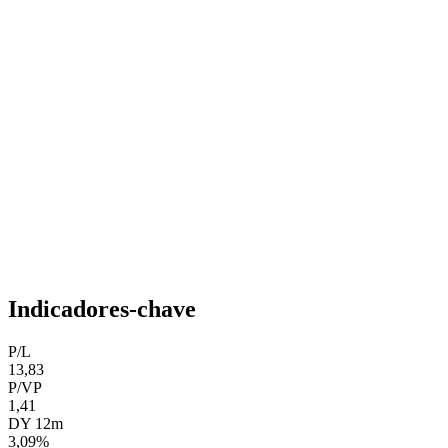
Indicadores-chave
P/L
13,83
P/VP
1,41
DY 12m
3,09%