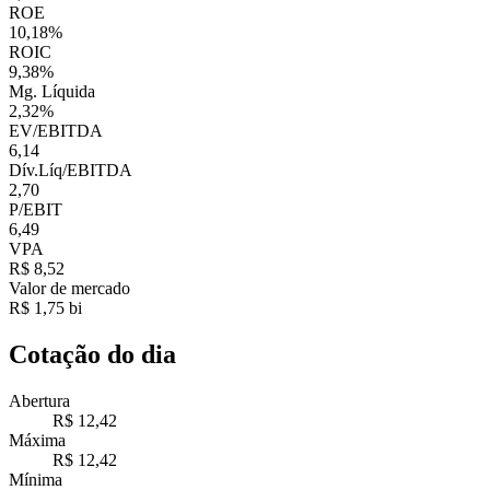
ROE
10,18%
ROIC
9,38%
Mg. Líquida
2,32%
EV/EBITDA
6,14
Dív.Líq/EBITDA
2,70
P/EBIT
6,49
VPA
R$ 8,52
Valor de mercado
R$ 1,75 bi
Cotação do dia
Abertura
R$ 12,42
Máxima
R$ 12,42
Mínima