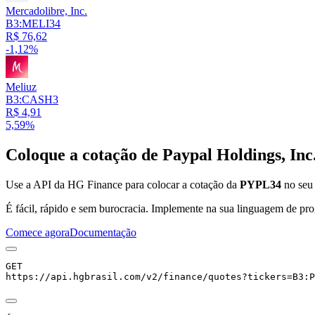
Mercadolibre, Inc.
B3:MELI34
R$ 76,62
-1,12%
Meliuz
B3:CASH3
R$ 4,91
5,59%
Coloque a cotação de
Paypal Holdings, Inc
Use a API da HG Finance para colocar a cotação da
PYPL34
no seu 
É fácil, rápido e sem burocracia. Implemente na sua linguagem de pro
Comece agora
Documentação
GET
https://api.hgbrasil.com
/v2/finance/quotes
?
tickers
=
B3:P