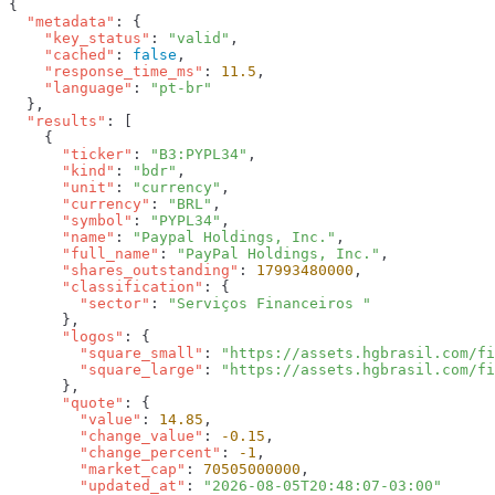
  "metadata"
    "key_status"
: 
"valid"
    "cached"
: 
false
    "response_time_ms"
: 
11.5
    "language"
: 
  "results"
      "ticker"
: 
"B3:PYPL34"
      "kind"
: 
"bdr"
      "unit"
: 
"currency"
      "currency"
: 
"BRL"
      "symbol"
: 
"PYPL34"
      "name"
: 
"Paypal Holdings, Inc."
      "full_name"
: 
"PayPal Holdings, Inc."
      "shares_outstanding"
: 
17993480000
      "classification"
        "sector"
: 
      "logos"
        "square_small"
: 
"https://assets.hgbrasil.com/fi
        "square_large"
: 
      "quote"
        "value"
: 
14.85
        "change_value"
: 
-0.15
        "change_percent"
: 
-1
        "market_cap"
: 
70505000000
        "updated_at"
: 