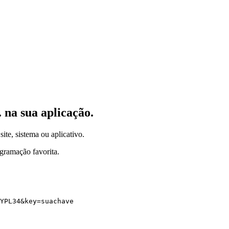
.
na sua aplicação.
site, sistema ou aplicativo.
gramação favorita.
YPL34
&
key
=
suachave