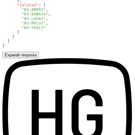
      "related"
        "B3:AMER3"
        "B3:BABA34"
        "B3:LWSA3"
        "B3:MGLU3"
Expandir resposta