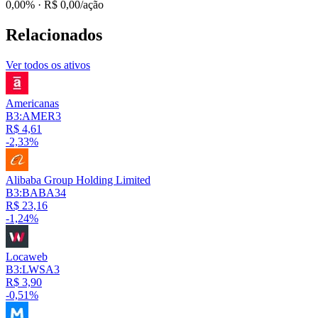
0,00%
· R$ 0,00/ação
Relacionados
Ver todos os ativos
Americanas
B3:AMER3
R$ 4,61
-2,33%
Alibaba Group Holding Limited
B3:BABA34
R$ 23,16
-1,24%
Locaweb
B3:LWSA3
R$ 3,90
-0,51%