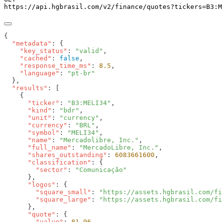
https://api.hgbrasil.com
/v2/finance/quotes
?
tickers
=
B3:M
  "metadata"
    "key_status"
: 
"valid"
    "cached"
: 
false
    "response_time_ms"
: 
8.5
    "language"
: 
  "results"
      "ticker"
: 
"B3:MELI34"
      "kind"
: 
"bdr"
      "unit"
: 
"currency"
      "currency"
: 
"BRL"
      "symbol"
: 
"MELI34"
      "name"
: 
"Mercadolibre, Inc."
      "full_name"
: 
"MercadoLibre, Inc."
      "shares_outstanding"
: 
6083661600
      "classification"
        "sector"
: 
      "logos"
        "square_small"
: 
"https://assets.hgbrasil.com/fi
        "square_large"
: 
      "quote"
        "value"
: 
81.96