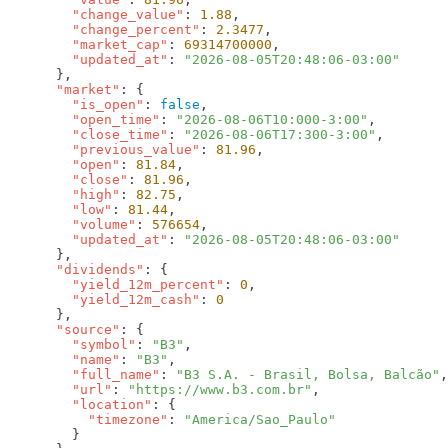
        "change_value"
: 
1.88
        "change_percent"
: 
2.3477
        "market_cap"
: 
69314700000
        "updated_at"
: 
      "market"
        "is_open"
: 
false
        "open_time"
: 
"2026-08-06T10:000-3:00"
        "close_time"
: 
"2026-08-06T17:300-3:00"
        "previous_value"
: 
81.96
        "open"
: 
81.84
        "close"
: 
81.96
        "high"
: 
82.75
        "low"
: 
81.44
        "volume"
: 
576654
        "updated_at"
: 
      "dividends"
        "yield_12m_percent"
: 
0
        "yield_12m_cash"
: 
      "source"
        "symbol"
: 
"B3"
        "name"
: 
"B3"
        "full_name"
: 
"B3 S.A. - Brasil, Bolsa, Balcão"
        "url"
: 
"https://www.b3.com.br"
        "location"
          "timezone"
: 