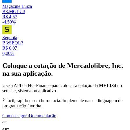
Magazine Luiza
B3:MGLU3
R$ 4,57
-4,59%
Sequoia
B3:SEQL3
R$ 0,07
0,00%
Coloque a cotação de
Mercadolibre, Inc.
na sua aplicação.
Use a API da HG Finance para colocar a cotação da
MELI34
no
seu site, sistema ou aplicativo.
É fácil, rápido e sem burocracia. Implemente na sua linguagem de
programação favorita.
Comece agora
Documentação
GET