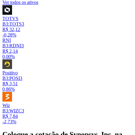
Ver todos os ativos
TOTVS
B3:TOTS3
R$ 32,12
-0,28%
RNI
B3:RDNI3
R$ 2,14
0,00%
Positivo
B3:POSI3
R$ 3,51
0,86%
Wiz
B3:WIZC3
R$ 7,84
-2,73%
Coloque a cotação de
Synopsys, Inc.
na