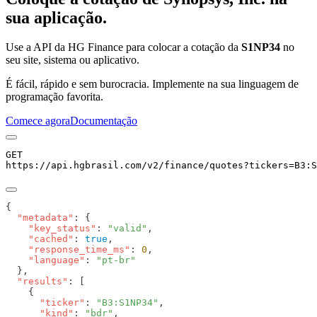
sua aplicação.
Use a API da HG Finance para colocar a cotação da
S1NP34
no
seu site, sistema ou aplicativo.
É fácil, rápido e sem burocracia. Implemente na sua linguagem de
programação favorita.
Comece agora
Documentação
GET
https://api.hgbrasil.com
/v2/finance/quotes
?
tickers
=
B3:S
  "metadata"
    "key_status"
: 
"valid"
    "cached"
: 
true
    "response_time_ms"
: 
0
    "language"
: 
  "results"
      "ticker"
: 
"B3:S1NP34"
      "kind"
: 
"bdr"