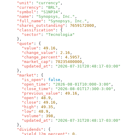
      "unit"
: 
"currency"
      "currency"
: 
"BRL"
      "symbol"
: 
"S1NP34"
      "name"
: 
"Synopsys, Inc."
      "full_name"
: 
"Synopsys, Inc."
      "shares_outstanding"
: 
7659172000
      "classification"
        "sector"
: 
      "quote"
        "value"
: 
49.16
        "change_value"
: 
2.16
        "change_percent"
: 
4.5957
        "market_cap"
: 
70235400000
        "updated_at"
: 
      "market"
        "is_open"
: 
false
        "open_time"
: 
"2026-08-01T10:000-3:00"
        "close_time"
: 
"2026-08-01T17:300-3:00"
        "previous_value"
: 
49.16
        "open"
: 
48.9
        "close"
: 
49.16
        "high"
: 
49.35
        "low"
: 
48.9
        "volume"
: 
398
        "updated_at"
: 
      "dividends"
        "yield_12m_percent"
: 
0