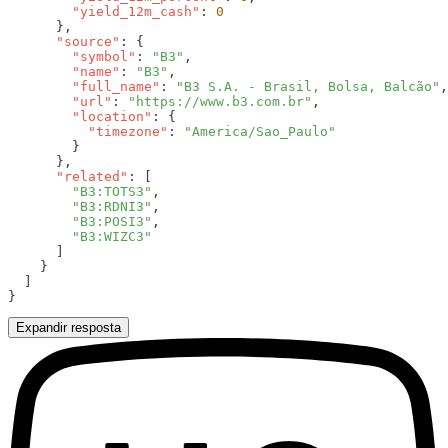
        "yield_12m_cash"
: 
      "source"
        "symbol"
: 
"B3"
        "name"
: 
"B3"
        "full_name"
: 
"B3 S.A. - Brasil, Bolsa, Balcão"
        "url"
: 
"https://www.b3.com.br"
        "location"
          "timezone"
: 
      "related"
        "B3:TOTS3"
        "B3:RDNI3"
        "B3:POSI3"
Expandir resposta