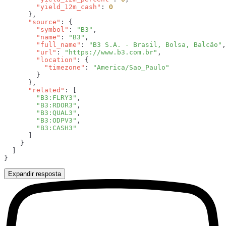
        "yield_12m_cash"
: 
      "source"
        "symbol"
: 
"B3"
        "name"
: 
"B3"
        "full_name"
: 
"B3 S.A. - Brasil, Bolsa, Balcão"
        "url"
: 
"https://www.b3.com.br"
        "location"
          "timezone"
: 
      "related"
        "B3:FLRY3"
        "B3:RDOR3"
        "B3:QUAL3"
        "B3:ODPV3"
Expandir resposta