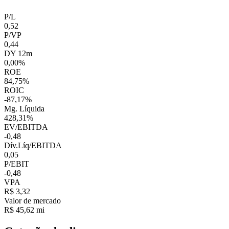
P/L
0,52
P/VP
0,44
DY 12m
0,00%
ROE
84,75%
ROIC
-87,17%
Mg. Líquida
428,31%
EV/EBITDA
-0,48
Dív.Líq/EBITDA
0,05
P/EBIT
-0,48
VPA
R$ 3,32
Valor de mercado
R$ 45,62 mi