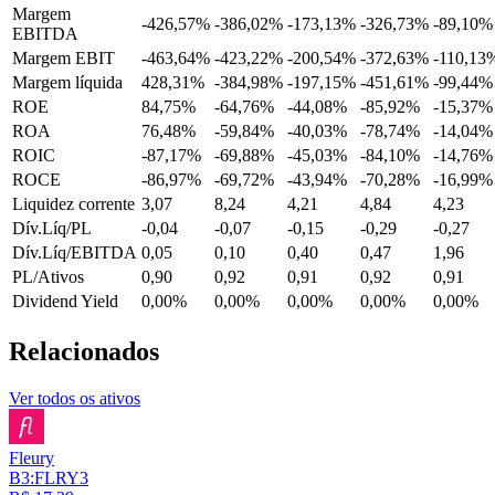
Margem
-426,57%
-386,02%
-173,13%
-326,73%
-89,10%
EBITDA
Margem EBIT
-463,64%
-423,22%
-200,54%
-372,63%
-110,13
Margem líquida
428,31%
-384,98%
-197,15%
-451,61%
-99,44%
ROE
84,75%
-64,76%
-44,08%
-85,92%
-15,37%
ROA
76,48%
-59,84%
-40,03%
-78,74%
-14,04%
ROIC
-87,17%
-69,88%
-45,03%
-84,10%
-14,76%
ROCE
-86,97%
-69,72%
-43,94%
-70,28%
-16,99%
Liquidez corrente
3,07
8,24
4,21
4,84
4,23
Dív.Líq/PL
-0,04
-0,07
-0,15
-0,29
-0,27
Dív.Líq/EBITDA
0,05
0,10
0,40
0,47
1,96
PL/Ativos
0,90
0,92
0,91
0,92
0,91
Dividend Yield
0,00%
0,00%
0,00%
0,00%
0,00%
Relacionados
Ver todos os ativos
Fleury
B3:FLRY3