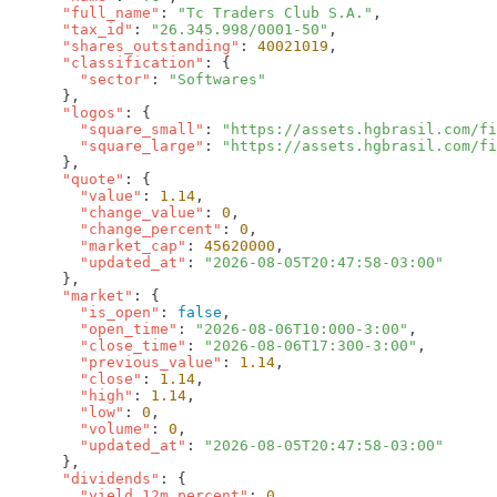
      "full_name"
: 
"Tc Traders Club S.A."
      "tax_id"
: 
"26.345.998/0001-50"
      "shares_outstanding"
: 
40021019
      "classification"
        "sector"
: 
      "logos"
        "square_small"
: 
"https://assets.hgbrasil.com/fi
        "square_large"
: 
      "quote"
        "value"
: 
1.14
        "change_value"
: 
0
        "change_percent"
: 
0
        "market_cap"
: 
45620000
        "updated_at"
: 
      "market"
        "is_open"
: 
false
        "open_time"
: 
"2026-08-06T10:000-3:00"
        "close_time"
: 
"2026-08-06T17:300-3:00"
        "previous_value"
: 
1.14
        "close"
: 
1.14
        "high"
: 
1.14
        "low"
: 
0
        "volume"
: 
0
        "updated_at"
: 
      "dividends"
        "yield_12m_percent"
: 
0