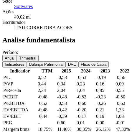
Setor
Softwares
Ações
40,02 mi
Escriturador
ITAU CORRETORA ACOES
Análise fundamentalista
Período:
Anual
Trimestral
Indicadores
Balanço Patrimonial
DRE
Fluxo de Caixa
Indicador
TTM
2025
2024
2023
2022
P/L
0,52
-0,53
-0,53
-0,19
-0,56
P/VP
0,44
0,34
0,23
0,16
0,09
P/Receita
2,24
2,04
1,04
0,85
0,55
P/EBIT
-0,48
-0,48
-0,52
-0,23
-0,50
P/EBITDA
-0,52
-0,53
-0,60
-0,26
-0,62
EV/EBITDA
-0,48
-0,42
-0,20
0,21
1,33
EV/EBIT
-0,44
-0,39
-0,17
0,19
1,08
PEG
–
0,60
0,01
0,00
-0,01
Margem bruta
18,75%
11,40%
30,35%
26,12%
47,30%