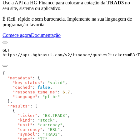
Use a API da HG Finance para colocar a cotação da
TRAD3
no
seu site, sistema ou aplicativo.
É fácil, rápido e sem burocracia. Implemente na sua linguagem de
programação favorita.
Comece agora
Documentação
GET
https://api.hgbrasil.com
/v2/finance/quotes
?
tickers
=
B3:T
  "metadata"
    "key_status"
: 
"valid"
    "cached"
: 
false
    "response_time_ms"
: 
6.7
    "language"
: 
  "results"
      "ticker"
: 
"B3:TRAD3"
      "kind"
: 
"stock"
      "unit"
: 
"currency"
      "currency"
: 
"BRL"
      "symbol"
: 
"TRAD3"
      "name"
: 
"TC"