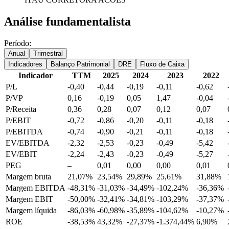
Análise fundamentalista
Período:
Anual
Trimestral
Indicadores
Balanço Patrimonial
DRE
Fluxo de Caixa
Indicador
TTM
2025
2024
2023
2022
P/L
-0,40
-0,44
-0,19
-0,11
-0,62
P/VP
0,16
-0,19
0,05
1,47
-0,04
P/Receita
0,36
0,28
0,07
0,12
0,07
P/EBIT
-0,72
-0,86
-0,20
-0,11
-0,18
P/EBITDA
-0,74
-0,90
-0,21
-0,11
-0,18
EV/EBITDA
-2,32
-2,53
-0,23
-0,49
-5,42
EV/EBIT
-2,24
-2,43
-0,23
-0,49
-5,27
PEG
–
0,01
0,00
0,00
0,01
Margem bruta
21,07%
23,54%
29,89%
25,61%
31,88%
Margem EBITDA
-48,31%
-31,03%
-34,49%
-102,24%
-36,36%
Margem EBIT
-50,00%
-32,41%
-34,81%
-103,29%
-37,37%
Margem líquida
-86,03%
-60,98%
-35,89%
-104,62%
-10,27%
ROE
-38,53%
43,32%
-27,37%
-1.374,44%
6,90%