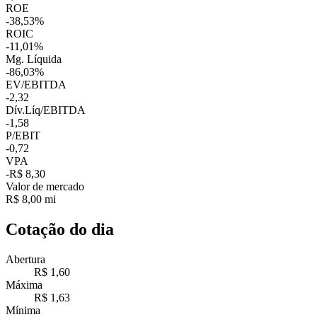
ROE
-38,53%
ROIC
-11,01%
Mg. Líquida
-86,03%
EV/EBITDA
-2,32
Dív.Líq/EBITDA
-1,58
P/EBIT
-0,72
VPA
-R$ 8,30
Valor de mercado
R$ 8,00 mi
Cotação do dia
Abertura
R$ 1,60
Máxima
R$ 1,63
Mínima