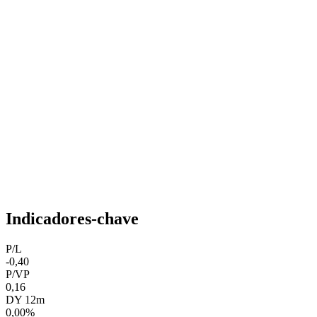
Indicadores-chave
P/L
-0,40
P/VP
0,16
DY 12m
0,00%