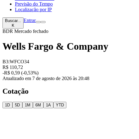
Previsão do Tempo
Localização por IP
Entrar
Buscar...
K
BDR
Mercado fechado
Wells Fargo & Company
B3:WFCO34
R$ 110,72
-R$ 0,59 (-0,53%)
Atualizado em 7 de agosto de 2026 às 20:48
Cotação
1D
5D
1M
6M
1A
YTD