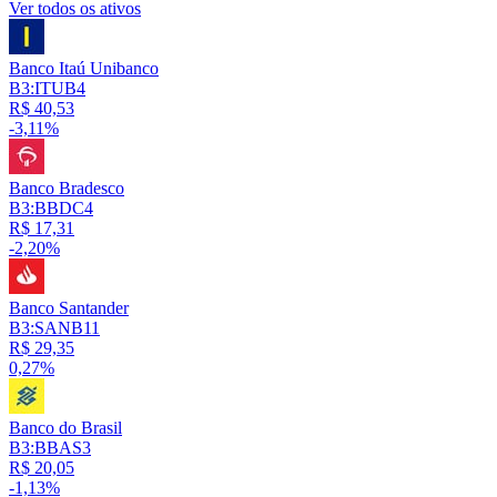
Ver todos os ativos
Banco Itaú Unibanco
B3:ITUB4
R$ 40,53
-3,11%
Banco Bradesco
B3:BBDC4
R$ 17,31
-2,20%
Banco Santander
B3:SANB11
R$ 29,35
0,27%
Banco do Brasil
B3:BBAS3
R$ 20,05
-1,13%