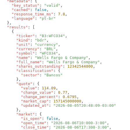
  "metadata"
    "key_status"
: 
"valid"
    "cached"
: 
false
    "response_time_ms"
: 
7.8
    "language"
: 
  "results"
      "ticker"
: 
"B3:WFCO34"
      "kind"
: 
"bdr"
      "unit"
: 
"currency"
      "currency"
: 
"BRL"
      "symbol"
: 
"WFCO34"
      "name"
: 
"Wells Fargo & Company"
      "full_name"
: 
"Wells Fargo & Company"
      "shares_outstanding"
: 
12342544000
      "classification"
        "sector"
: 
      "quote"
        "value"
: 
114.09
        "change_value"
: 
0.77
        "change_percent"
: 
0.6795
        "market_cap"
: 
157145000000
        "updated_at"
: 
      "market"
        "is_open"
: 
false
        "open_time"
: 
"2026-08-06T10:000-3:00"
        "close_time"
: 
"2026-08-06T17:300-3:00"