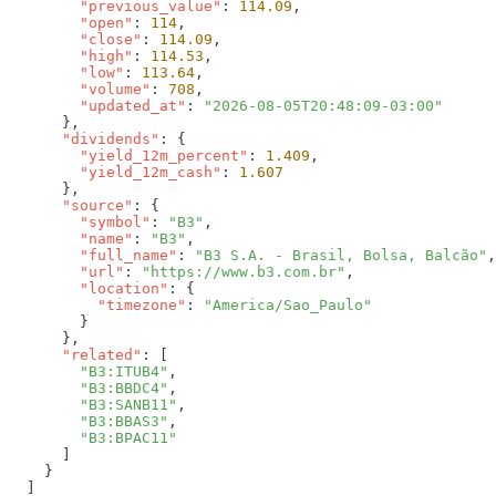
        "previous_value"
: 
114.09
        "open"
: 
114
        "close"
: 
114.09
        "high"
: 
114.53
        "low"
: 
113.64
        "volume"
: 
708
        "updated_at"
: 
      "dividends"
        "yield_12m_percent"
: 
1.409
        "yield_12m_cash"
: 
      "source"
        "symbol"
: 
"B3"
        "name"
: 
"B3"
        "full_name"
: 
"B3 S.A. - Brasil, Bolsa, Balcão"
        "url"
: 
"https://www.b3.com.br"
        "location"
          "timezone"
: 
      "related"
        "B3:ITUB4"
        "B3:BBDC4"
        "B3:SANB11"
        "B3:BBAS3"