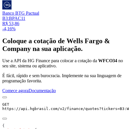
Banco BTG Pactual
B3:BPAC11
R$ 53,86
-4,16%
Coloque a cotação de
Wells Fargo &
Company
na sua aplicação.
Use a API da HG Finance para colocar a cotação da
WFCO34
no
seu site, sistema ou aplicativo.
É fácil, rápido e sem burocracia. Implemente na sua linguagem de
programação favorita.
Comece agora
Documentação
GET
https://api.hgbrasil.com
/v2/finance/quotes
?
tickers
=
B3:W