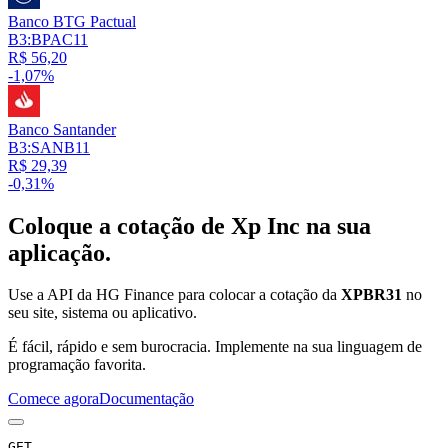
Banco BTG Pactual
B3:BPAC11
R$ 56,20
-1,07%
Banco Santander
B3:SANB11
R$ 29,39
-0,31%
Coloque a cotação de
Xp Inc
na sua
aplicação.
Use a API da HG Finance para colocar a cotação da
XPBR31
no
seu site, sistema ou aplicativo.
É fácil, rápido e sem burocracia. Implemente na sua linguagem de
programação favorita.
Comece agora
Documentação
GET