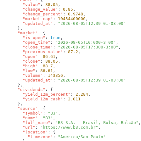
        "value"
: 
88.05
        "change_value"
: 
0.85
        "change_percent"
: 
0.9748
        "market_cap"
: 
10454400000
        "updated_at"
: 
      "market"
        "is_open"
: 
true
        "open_time"
: 
"2026-08-05T10:000-3:00"
        "close_time"
: 
"2026-08-05T17:300-3:00"
        "previous_value"
: 
87.2
        "open"
: 
86.61
        "close"
: 
88.05
        "high"
: 
88.7
        "low"
: 
86.61
        "volume"
: 
143356
        "updated_at"
: 
      "dividends"
        "yield_12m_percent"
: 
2.284
        "yield_12m_cash"
: 
      "source"
        "symbol"
: 
"B3"
        "name"
: 
"B3"
        "full_name"
: 
"B3 S.A. - Brasil, Bolsa, Balcão"
        "url"
: 
"https://www.b3.com.br"
        "location"
          "timezone"
: 