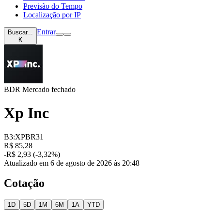
Previsão do Tempo
Localização por IP
Entrar
Buscar...
K
BDR
Mercado fechado
Xp Inc
B3:XPBR31
R$ 85,28
-R$ 2,93 (-3,32%)
Atualizado em 6 de agosto de 2026 às 20:48
Cotação
1D
5D
1M
6M
1A
YTD