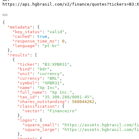
https://api.hgbrasil.com
/v2/finance/quotes
?
tickers
=
B3:X
  "metadata"
    "key_status"
: 
"valid"
    "cached"
: 
true
    "response_time_ms"
: 
0
    "language"
: 
  "results"
      "ticker"
: 
"B3:XPBR31"
      "kind"
: 
"bdr"
      "unit"
: 
"currency"
      "currency"
: 
"BRL"
      "symbol"
: 
"XPBR31"
      "name"
: 
"Xp Inc"
      "full_name"
: 
"Xp Inc."
      "tax_id"
: 
"35.306.280/0001-45"
      "shares_outstanding"
: 
560044262
      "classification"
        "sector"
: 
      "logos"
        "square_small"
: 
"https://assets.hgbrasil.com/fi
        "square_large"
: 
      "quote"