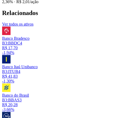
2,36%
· R$ 2,01/ação
Relacionados
Ver todos os ativos
Banco Bradesco
B3:BBDC4
R$ 17,70
-1,94%
Banco Itaú Unibanco
B3:ITUB4
R$ 41,83
-1,30%
Banco do Brasil
B3:BBAS3
R$ 20,28
-3,66%