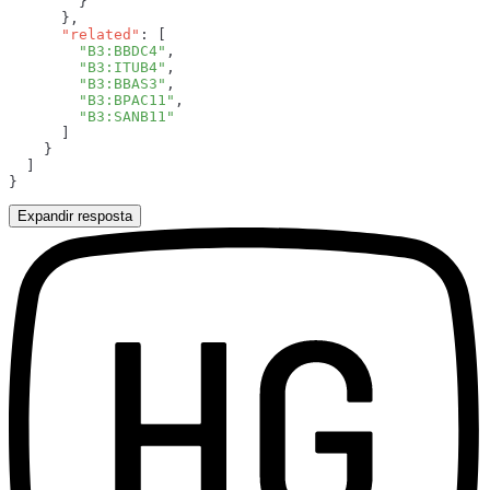
      "related"
        "B3:BBDC4"
        "B3:ITUB4"
        "B3:BBAS3"
        "B3:BPAC11"
Expandir resposta