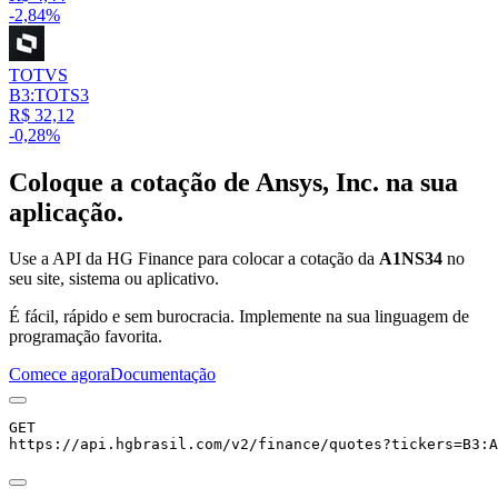
-2,84%
TOTVS
B3:TOTS3
R$ 32,12
-0,28%
Coloque a cotação de
Ansys, Inc.
na sua
aplicação.
Use a API da HG Finance para colocar a cotação da
A1NS34
no
seu site, sistema ou aplicativo.
É fácil, rápido e sem burocracia. Implemente na sua linguagem de
programação favorita.
Comece agora
Documentação
GET
https://api.hgbrasil.com
/v2/finance/quotes
?
tickers
=
B3:A