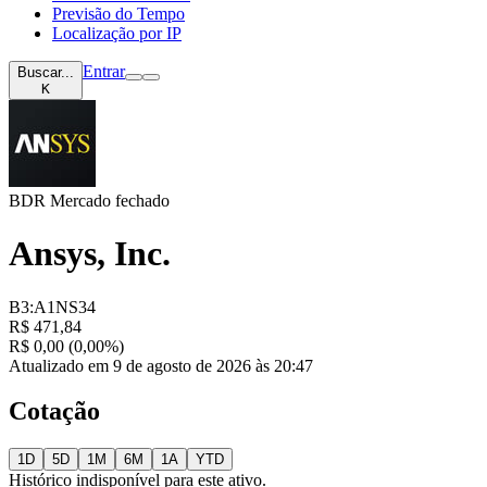
Previsão do Tempo
Localização por IP
Entrar
Buscar...
K
BDR
Mercado fechado
Ansys, Inc.
B3:A1NS34
R$ 471,84
R$ 0,00 (0,00%)
Atualizado em 9 de agosto de 2026 às 20:47
Cotação
1D
5D
1M
6M
1A
YTD
Histórico indisponível para este ativo.