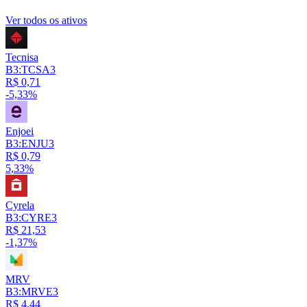
Ver todos os ativos
Tecnisa
B3:TCSA3
R$ 0,71
-5,33%
Enjoei
B3:ENJU3
R$ 0,79
5,33%
Cyrela
B3:CYRE3
R$ 21,53
-1,37%
MRV
B3:MRVE3
R$ 4,44