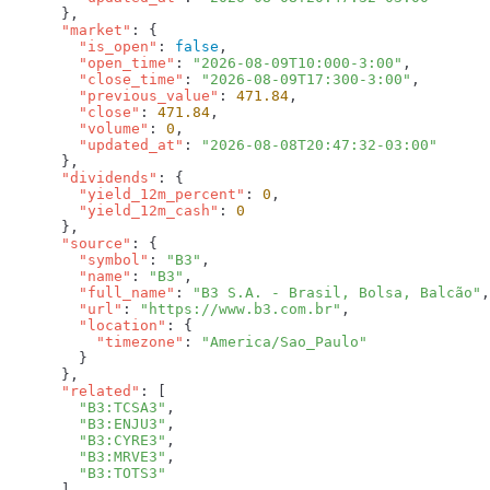
      "market"
        "is_open"
: 
false
        "open_time"
: 
"2026-08-09T10:000-3:00"
        "close_time"
: 
"2026-08-09T17:300-3:00"
        "previous_value"
: 
471.84
        "close"
: 
471.84
        "volume"
: 
0
        "updated_at"
: 
      "dividends"
        "yield_12m_percent"
: 
0
        "yield_12m_cash"
: 
      "source"
        "symbol"
: 
"B3"
        "name"
: 
"B3"
        "full_name"
: 
"B3 S.A. - Brasil, Bolsa, Balcão"
        "url"
: 
"https://www.b3.com.br"
        "location"
          "timezone"
: 
      "related"
        "B3:TCSA3"
        "B3:ENJU3"
        "B3:CYRE3"
        "B3:MRVE3"