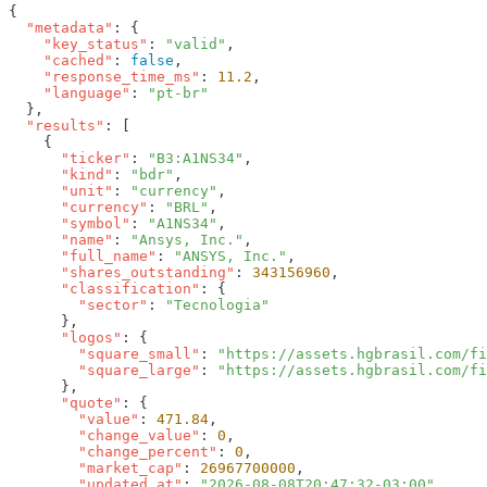
  "metadata"
    "key_status"
: 
"valid"
    "cached"
: 
false
    "response_time_ms"
: 
11.2
    "language"
: 
  "results"
      "ticker"
: 
"B3:A1NS34"
      "kind"
: 
"bdr"
      "unit"
: 
"currency"
      "currency"
: 
"BRL"
      "symbol"
: 
"A1NS34"
      "name"
: 
"Ansys, Inc."
      "full_name"
: 
"ANSYS, Inc."
      "shares_outstanding"
: 
343156960
      "classification"
        "sector"
: 
      "logos"
        "square_small"
: 
"https://assets.hgbrasil.com/fi
        "square_large"
: 
      "quote"
        "value"
: 
471.84
        "change_value"
: 
0
        "change_percent"
: 
0
        "market_cap"
: 
26967700000
        "updated_at"
: 