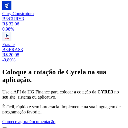
Cury Construtora
B3:CURY3
R$ 32,06
0,98%
Fras-le
B3:FRAS3
R$ 20,08
-0,89%
Coloque a cotação de
Cyrela
na sua
aplicação.
Use a API da HG Finance para colocar a cotação da
CYRE3
no
seu site, sistema ou aplicativo.
É fácil, rápido e sem burocracia. Implemente na sua linguagem de
programação favorita.
Comece agora
Documentação