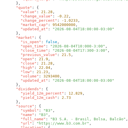
      "quote"
        "value"
: 
21.28
        "change_value"
: 
-0.22
        "change_percent"
: 
-1.0233
        "market_cap"
: 
9542000000
        "updated_at"
: 
      "market"
        "is_open"
: 
false
        "open_time"
: 
"2026-08-04T10:000-3:00"
        "close_time"
: 
"2026-08-04T17:300-3:00"
        "previous_value"
: 
21.5
        "open"
: 
21.9
        "close"
: 
21.28
        "high"
: 
22.04
        "low"
: 
21.23
        "volume"
: 
3293400
        "updated_at"
: 
      "dividends"
        "yield_12m_percent"
: 
12.829
        "yield_12m_cash"
: 
      "source"
        "symbol"
: 
"B3"
        "name"
: 
"B3"
        "full_name"
: 
"B3 S.A. - Brasil, Bolsa, Balcão"
        "url"
: 
"https://www.b3.com.br"
        "location"