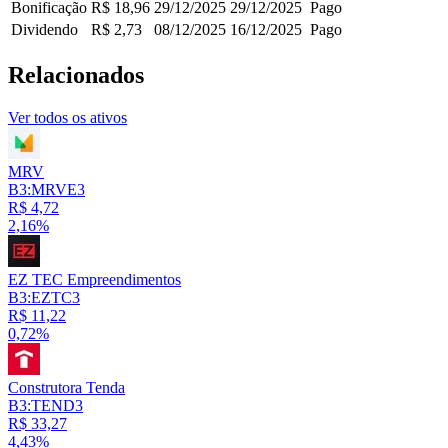
Bonificação
R$ 18,96
29/12/2025
29/12/2025
Pago
Dividendo
R$ 2,73
08/12/2025
16/12/2025
Pago
Relacionados
Ver todos os ativos
MRV
B3:MRVE3
R$ 4,72
2,16%
EZ TEC Empreendimentos
B3:EZTC3
R$ 11,22
0,72%
Construtora Tenda
B3:TEND3
R$ 33,27
4,43%