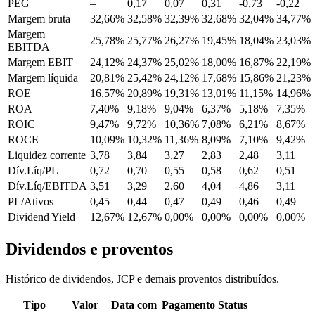
PEG
–
0,17
0,07
0,31
-0,73
-0,22
Margem bruta
32,66%
32,58%
32,39%
32,68%
32,04%
34,77%
Margem
25,78%
25,77%
26,27%
19,45%
18,04%
23,03%
EBITDA
Margem EBIT
24,12%
24,37%
25,02%
18,00%
16,87%
22,19%
Margem líquida
20,81%
25,42%
24,12%
17,68%
15,86%
21,23%
ROE
16,57%
20,89%
19,31%
13,01%
11,15%
14,96%
ROA
7,40%
9,18%
9,04%
6,37%
5,18%
7,35%
ROIC
9,47%
9,72%
10,36%
7,08%
6,21%
8,67%
ROCE
10,09%
10,32%
11,36%
8,09%
7,10%
9,42%
Liquidez corrente
3,78
3,84
3,27
2,83
2,48
3,11
Dív.Líq/PL
0,72
0,70
0,55
0,58
0,62
0,51
Dív.Líq/EBITDA
3,51
3,29
2,60
4,04
4,86
3,11
PL/Ativos
0,45
0,44
0,47
0,49
0,46
0,49
Dividend Yield
12,67%
12,67%
0,00%
0,00%
0,00%
0,00%
Dividendos e proventos
Histórico de dividendos, JCP e demais proventos distribuídos.
Tipo
Valor
Data com
Pagamento
Status