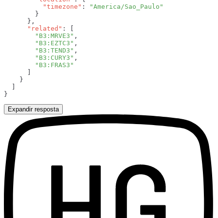
          "timezone"
: 
      "related"
        "B3:MRVE3"
        "B3:EZTC3"
        "B3:TEND3"
        "B3:CURY3"
Expandir resposta