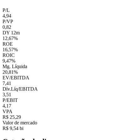
P/L
4,94
P/VP
0,82
DY 12m
12,67%
ROE
16,57%
ROIC
9,47%
Mg. Líquida
20,81%
EV/EBITDA
7,41
Dív.Líq/EBITDA
3,51
P/EBIT
4,17
VPA
R$ 25,29
Valor de mercado
R$ 9,54 bi