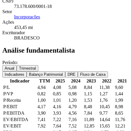
CNPJ
73.178.600/0001-18
Setor
Incorporações
Ações
453,45 mi
Escriturador
BRADESCO
Análise fundamentalista
Período:
Anual
Trimestral
Indicadores
Balanço Patrimonial
DRE
Fluxo de Caixa
Indicador
TTM
2025
2024
2023
2022
2021
P/L
4,94
4,08
5,08
8,84
11,38
9,60
P/VP
0,82
0,85
0,98
1,15
1,27
1,44
P/Receita
1,00
1,01
1,20
1,53
1,76
1,99
P/EBIT
4,17
4,16
4,79
8,48
10,45
8,98
P/EBITDA
3,90
3,93
4,56
7,84
9,77
8,65
EV/EBITDA
7,41
7,22
7,16
11,89
14,64
11,76
EV/EBIT
7,92
7,64
7,52
12,85
15,65
12,21