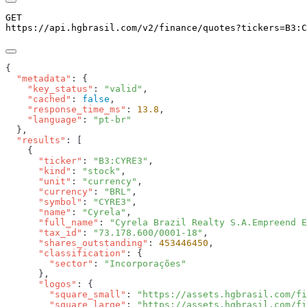
GET
https://api.hgbrasil.com
/v2/finance/quotes
?
tickers
=
B3:C
  "metadata"
    "key_status"
: 
"valid"
    "cached"
: 
false
    "response_time_ms"
: 
13.8
    "language"
: 
  "results"
      "ticker"
: 
"B3:CYRE3"
      "kind"
: 
"stock"
      "unit"
: 
"currency"
      "currency"
: 
"BRL"
      "symbol"
: 
"CYRE3"
      "name"
: 
"Cyrela"
      "full_name"
: 
"Cyrela Brazil Realty S.A.Empreend E
      "tax_id"
: 
"73.178.600/0001-18"
      "shares_outstanding"
: 
453446450
      "classification"
        "sector"
: 
      "logos"
        "square_small"
: 
"https://assets.hgbrasil.com/fi
        "square_large"
: 