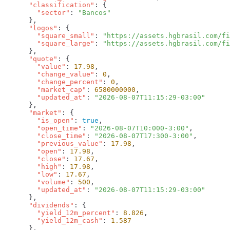
      "classification"
        "sector"
: 
      "logos"
        "square_small"
: 
"https://assets.hgbrasil.com/fi
        "square_large"
: 
      "quote"
        "value"
: 
17.98
        "change_value"
: 
0
        "change_percent"
: 
0
        "market_cap"
: 
6580000000
        "updated_at"
: 
      "market"
        "is_open"
: 
true
        "open_time"
: 
"2026-08-07T10:000-3:00"
        "close_time"
: 
"2026-08-07T17:300-3:00"
        "previous_value"
: 
17.98
        "open"
: 
17.98
        "close"
: 
17.67
        "high"
: 
17.98
        "low"
: 
17.67
        "volume"
: 
500
        "updated_at"
: 
      "dividends"
        "yield_12m_percent"
: 
8.826
        "yield_12m_cash"
: 