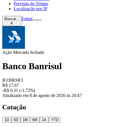
Previsão do Tempo
Localização por IP
Entrar
Buscar...
K
Ação
Mercado fechado
Banco Banrisul
B3:BRSR3
R$ 17,67
-R$ 0,31 (-1,72%)
Atualizado em 8 de agosto de 2026 às 20:47
Cotação
1D
5D
1M
6M
1A
YTD