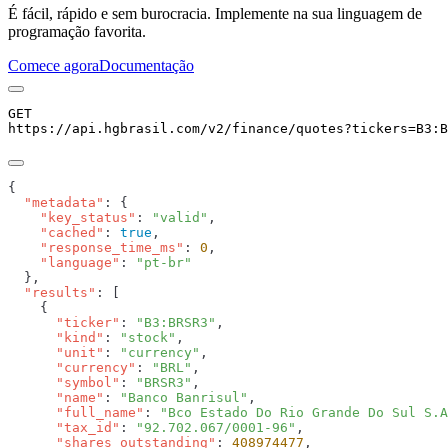
É fácil, rápido e sem burocracia. Implemente na sua linguagem de
programação favorita.
Comece agora
Documentação
GET
https://api.hgbrasil.com
/v2/finance/quotes
?
tickers
=
B3:B
  "metadata"
    "key_status"
: 
"valid"
    "cached"
: 
true
    "response_time_ms"
: 
0
    "language"
: 
  "results"
      "ticker"
: 
"B3:BRSR3"
      "kind"
: 
"stock"
      "unit"
: 
"currency"
      "currency"
: 
"BRL"
      "symbol"
: 
"BRSR3"
      "name"
: 
"Banco Banrisul"
      "full_name"
: 
"Bco Estado Do Rio Grande Do Sul S.A
      "tax_id"
: 
"92.702.067/0001-96"
      "shares_outstanding"
: 
408974477