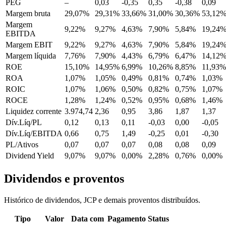
PEG
–
0,03
-0,35
0,35
-0,38
0,09
Margem bruta
29,07%
29,31%
33,66%
31,00%
30,36%
53,12
Margem
9,22%
9,27%
4,63%
7,90%
5,84%
19,24
EBITDA
Margem EBIT
9,22%
9,27%
4,63%
7,90%
5,84%
19,24
Margem líquida
7,76%
7,90%
4,43%
6,79%
6,47%
14,12
ROE
15,10%
14,95%
6,99%
10,26%
8,85%
11,93%
ROA
1,07%
1,05%
0,49%
0,81%
0,74%
1,03%
ROIC
1,07%
1,06%
0,50%
0,82%
0,75%
1,07%
ROCE
1,28%
1,24%
0,52%
0,95%
0,68%
1,46%
Liquidez corrente
3.974,74
2,36
0,95
3,86
1,87
1,37
Dív.Líq/PL
0,12
0,13
0,11
-0,03
0,00
-0,05
Dív.Líq/EBITDA
0,66
0,75
1,49
-0,25
0,01
-0,30
PL/Ativos
0,07
0,07
0,07
0,08
0,08
0,09
Dividend Yield
9,07%
9,07%
0,00%
2,28%
0,76%
0,00%
Dividendos e proventos
Histórico de dividendos, JCP e demais proventos distribuídos.
Tipo
Valor
Data com
Pagamento
Status