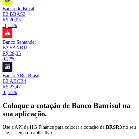
Banco do Brasil
B3:BBAS3
R$ 20,05
-1,13%
Banco Santander
B3:SANB11
R$ 29,35
0,27%
Banco ABC Brasil
B3:ABCB4
R$ 23,47
-0,55%
Coloque a cotação de
Banco Banrisul
na
sua aplicação.
Use a API da HG Finance para colocar a cotação da
BRSR3
no seu
site, sistema ou aplicativo.