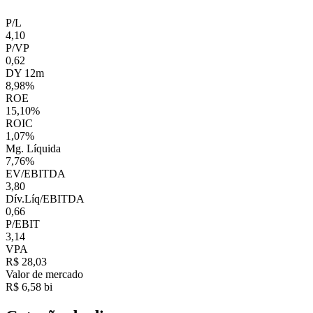
P/L
4,10
P/VP
0,62
DY 12m
8,98%
ROE
15,10%
ROIC
1,07%
Mg. Líquida
7,76%
EV/EBITDA
3,80
Dív.Líq/EBITDA
0,66
P/EBIT
3,14
VPA
R$ 28,03
Valor de mercado
R$ 6,58 bi