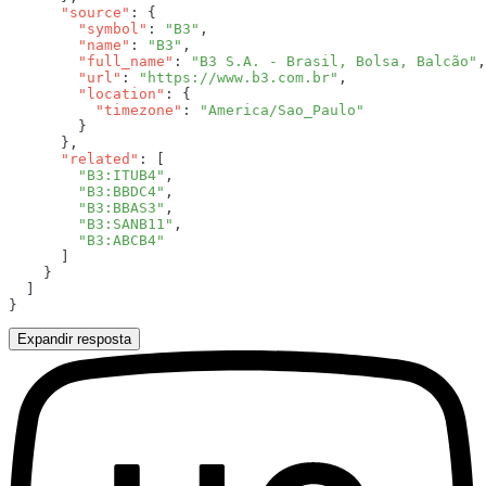
      "source"
        "symbol"
: 
"B3"
        "name"
: 
"B3"
        "full_name"
: 
"B3 S.A. - Brasil, Bolsa, Balcão"
        "url"
: 
"https://www.b3.com.br"
        "location"
          "timezone"
: 
      "related"
        "B3:ITUB4"
        "B3:BBDC4"
        "B3:BBAS3"
        "B3:SANB11"
Expandir resposta