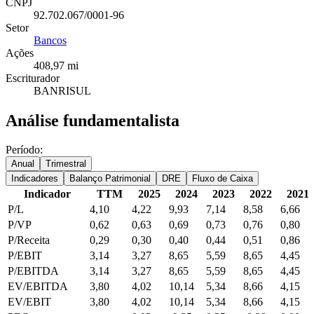
CNPJ
92.702.067/0001-96
Setor
Bancos
Ações
408,97 mi
Escriturador
BANRISUL
Análise fundamentalista
Período:
Anual
Trimestral
Indicadores
Balanço Patrimonial
DRE
Fluxo de Caixa
Indicador
TTM
2025
2024
2023
2022
2021
P/L
4,10
4,22
9,93
7,14
8,58
6,66
P/VP
0,62
0,63
0,69
0,73
0,76
0,80
P/Receita
0,29
0,30
0,40
0,44
0,51
0,86
P/EBIT
3,14
3,27
8,65
5,59
8,65
4,45
P/EBITDA
3,14
3,27
8,65
5,59
8,65
4,45
EV/EBITDA
3,80
4,02
10,14
5,34
8,66
4,15
EV/EBIT
3,80
4,02
10,14
5,34
8,66
4,15