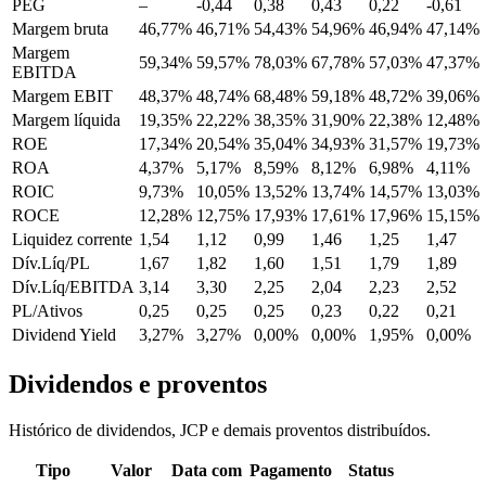
PEG
–
-0,44
0,38
0,43
0,22
-0,61
Margem bruta
46,77%
46,71%
54,43%
54,96%
46,94%
47,14%
Margem
59,34%
59,57%
78,03%
67,78%
57,03%
47,37%
EBITDA
Margem EBIT
48,37%
48,74%
68,48%
59,18%
48,72%
39,06%
Margem líquida
19,35%
22,22%
38,35%
31,90%
22,38%
12,48%
ROE
17,34%
20,54%
35,04%
34,93%
31,57%
19,73%
ROA
4,37%
5,17%
8,59%
8,12%
6,98%
4,11%
ROIC
9,73%
10,05%
13,52%
13,74%
14,57%
13,03%
ROCE
12,28%
12,75%
17,93%
17,61%
17,96%
15,15%
Liquidez corrente
1,54
1,12
0,99
1,46
1,25
1,47
Dív.Líq/PL
1,67
1,82
1,60
1,51
1,79
1,89
Dív.Líq/EBITDA
3,14
3,30
2,25
2,04
2,23
2,52
PL/Ativos
0,25
0,25
0,25
0,23
0,22
0,21
Dividend Yield
3,27%
3,27%
0,00%
0,00%
1,95%
0,00%
Dividendos e proventos
Histórico de dividendos, JCP e demais proventos distribuídos.
Tipo
Valor
Data com
Pagamento
Status