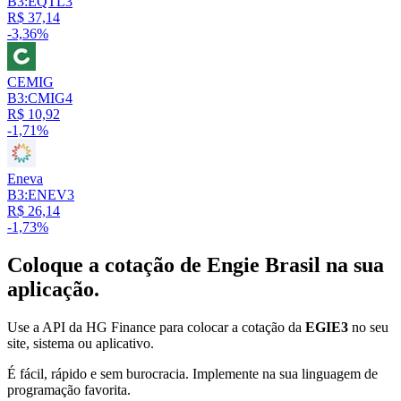
B3:EQTL3
R$ 37,14
-3,36%
CEMIG
B3:CMIG4
R$ 10,92
-1,71%
Eneva
B3:ENEV3
R$ 26,14
-1,73%
Coloque a cotação de
Engie Brasil
na sua
aplicação.
Use a API da HG Finance para colocar a cotação da
EGIE3
no seu
site, sistema ou aplicativo.
É fácil, rápido e sem burocracia. Implemente na sua linguagem de
programação favorita.