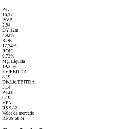
P/L
16,37
P/VP
2,84
DY 12m
4,92%
ROE
17,34%
ROIC
9,73%
Mg. Líquida
19,35%
EV/EBITDA
8,19
Dív.Líq/EBITDA
3,14
P/EBIT
6,19
VPA
R$ 9,82
Valor de mercado
R$ 39,68 bi