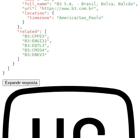
        "full_name"
: 
"B3 S.A. - Brasil, Bolsa, Balcão"
        "url"
: 
"https://www.b3.com.br"
        "location"
          "timezone"
: 
      "related"
        "B3:CPFE3"
        "B3:ENGI11"
        "B3:EQTL3"
        "B3:CMIG4"
Expandir resposta