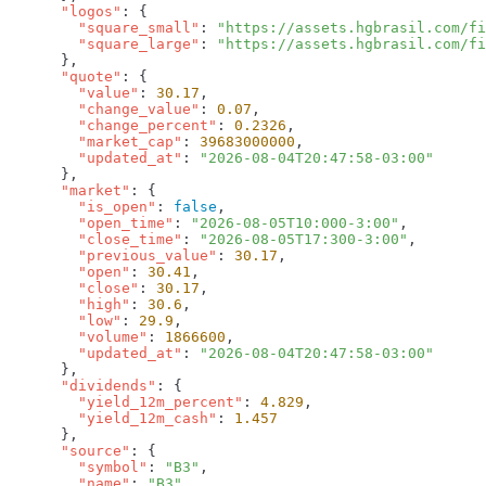
      "logos"
        "square_small"
: 
"https://assets.hgbrasil.com/fi
        "square_large"
: 
      "quote"
        "value"
: 
30.17
        "change_value"
: 
0.07
        "change_percent"
: 
0.2326
        "market_cap"
: 
39683000000
        "updated_at"
: 
      "market"
        "is_open"
: 
false
        "open_time"
: 
"2026-08-05T10:000-3:00"
        "close_time"
: 
"2026-08-05T17:300-3:00"
        "previous_value"
: 
30.17
        "open"
: 
30.41
        "close"
: 
30.17
        "high"
: 
30.6
        "low"
: 
29.9
        "volume"
: 
1866600
        "updated_at"
: 
      "dividends"
        "yield_12m_percent"
: 
4.829
        "yield_12m_cash"
: 
      "source"
        "symbol"
: 
"B3"
        "name"
: 
"B3"