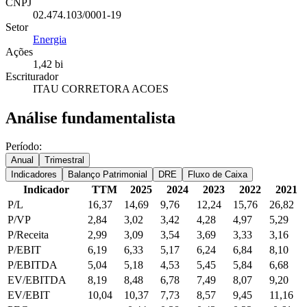
CNPJ
02.474.103/0001-19
Setor
Energia
Ações
1,42 bi
Escriturador
ITAU CORRETORA ACOES
Análise fundamentalista
Período:
Anual
Trimestral
Indicadores
Balanço Patrimonial
DRE
Fluxo de Caixa
Indicador
TTM
2025
2024
2023
2022
2021
P/L
16,37
14,69
9,76
12,24
15,76
26,82
P/VP
2,84
3,02
3,42
4,28
4,97
5,29
P/Receita
2,99
3,09
3,54
3,69
3,33
3,16
P/EBIT
6,19
6,33
5,17
6,24
6,84
8,10
P/EBITDA
5,04
5,18
4,53
5,45
5,84
6,68
EV/EBITDA
8,19
8,48
6,78
7,49
8,07
9,20
EV/EBIT
10,04
10,37
7,73
8,57
9,45
11,16