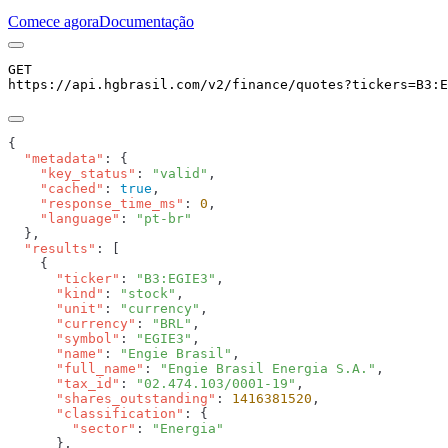
Comece agora
Documentação
GET
https://api.hgbrasil.com
/v2/finance/quotes
?
tickers
=
B3:E
  "metadata"
    "key_status"
: 
"valid"
    "cached"
: 
true
    "response_time_ms"
: 
0
    "language"
: 
  "results"
      "ticker"
: 
"B3:EGIE3"
      "kind"
: 
"stock"
      "unit"
: 
"currency"
      "currency"
: 
"BRL"
      "symbol"
: 
"EGIE3"
      "name"
: 
"Engie Brasil"
      "full_name"
: 
"Engie Brasil Energia S.A."
      "tax_id"
: 
"02.474.103/0001-19"
      "shares_outstanding"
: 
1416381520
      "classification"
        "sector"
: 