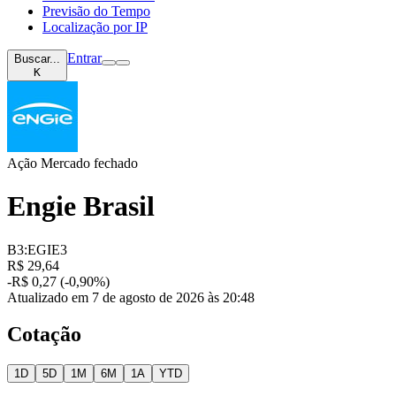
Previsão do Tempo
Localização por IP
Entrar
Buscar...
K
Ação
Mercado fechado
Engie Brasil
B3:EGIE3
R$ 29,64
-R$ 0,27 (-0,90%)
Atualizado em 7 de agosto de 2026 às 20:48
Cotação
1D
5D
1M
6M
1A
YTD