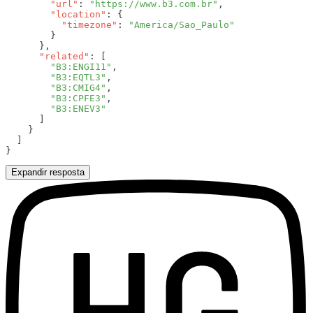
        "url"
: 
"https://www.b3.com.br"
        "location"
          "timezone"
: 
      "related"
        "B3:ENGI11"
        "B3:EQTL3"
        "B3:CMIG4"
        "B3:CPFE3"
Expandir resposta