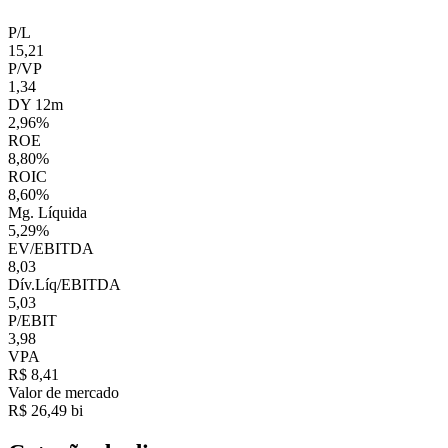
P/L
15,21
P/VP
1,34
DY 12m
2,96%
ROE
8,80%
ROIC
8,60%
Mg. Líquida
5,29%
EV/EBITDA
8,03
Dív.Líq/EBITDA
5,03
P/EBIT
3,98
VPA
R$ 8,41
Valor de mercado
R$ 26,49 bi