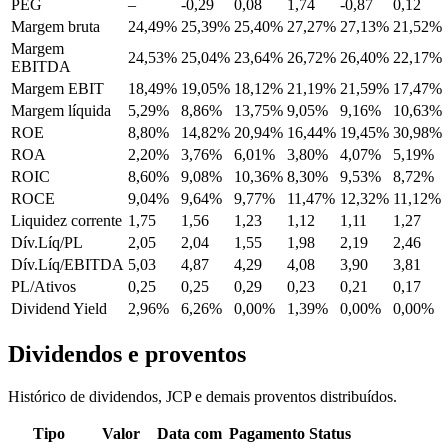
PEG
–
-0,29
0,08
1,74
-0,87
0,12
Margem bruta
24,49%
25,39%
25,40%
27,27%
27,13%
21,52%
Margem
24,53%
25,04%
23,64%
26,72%
26,40%
22,17%
EBITDA
Margem EBIT
18,49%
19,05%
18,12%
21,19%
21,59%
17,47%
Margem líquida
5,29%
8,86%
13,75%
9,05%
9,16%
10,63%
ROE
8,80%
14,82%
20,94%
16,44%
19,45%
30,98%
ROA
2,20%
3,76%
6,01%
3,80%
4,07%
5,19%
ROIC
8,60%
9,08%
10,36%
8,30%
9,53%
8,72%
ROCE
9,04%
9,64%
9,77%
11,47%
12,32%
11,12%
Liquidez corrente
1,75
1,56
1,23
1,12
1,11
1,27
Dív.Líq/PL
2,05
2,04
1,55
1,98
2,19
2,46
Dív.Líq/EBITDA
5,03
4,87
4,29
4,08
3,90
3,81
PL/Ativos
0,25
0,25
0,29
0,23
0,21
0,17
Dividend Yield
2,96%
6,26%
0,00%
1,39%
0,00%
0,00%
Dividendos e proventos
Histórico de dividendos, JCP e demais proventos distribuídos.
Tipo
Valor
Data com
Pagamento
Status