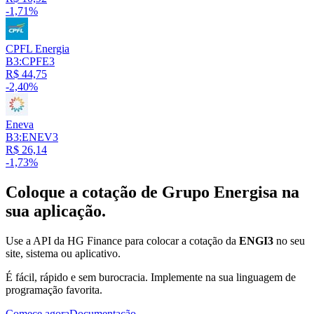
-1,71%
CPFL Energia
B3:CPFE3
R$ 44,75
-2,40%
Eneva
B3:ENEV3
R$ 26,14
-1,73%
Coloque a cotação de
Grupo Energisa
na
sua aplicação.
Use a API da HG Finance para colocar a cotação da
ENGI3
no seu
site, sistema ou aplicativo.
É fácil, rápido e sem burocracia. Implemente na sua linguagem de
programação favorita.
Comece agora
Documentação