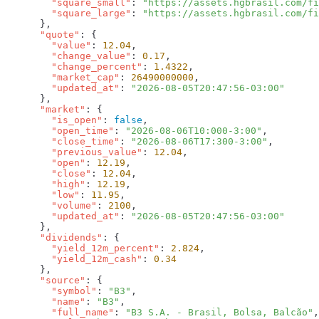
        "square_small"
: 
"https://assets.hgbrasil.com/fi
        "square_large"
: 
      "quote"
        "value"
: 
12.04
        "change_value"
: 
0.17
        "change_percent"
: 
1.4322
        "market_cap"
: 
26490000000
        "updated_at"
: 
      "market"
        "is_open"
: 
false
        "open_time"
: 
"2026-08-06T10:000-3:00"
        "close_time"
: 
"2026-08-06T17:300-3:00"
        "previous_value"
: 
12.04
        "open"
: 
12.19
        "close"
: 
12.04
        "high"
: 
12.19
        "low"
: 
11.95
        "volume"
: 
2100
        "updated_at"
: 
      "dividends"
        "yield_12m_percent"
: 
2.824
        "yield_12m_cash"
: 
      "source"
        "symbol"
: 
"B3"
        "name"
: 
"B3"
        "full_name"
: 
"B3 S.A. - Brasil, Bolsa, Balcão"