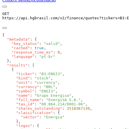
GET
https://api.hgbrasil.com
/v2/finance/quotes
?
tickers
=
B3:E
  "metadata"
    "key_status"
: 
"valid"
    "cached"
: 
true
    "response_time_ms"
: 
0
    "language"
: 
  "results"
      "ticker"
: 
"B3:ENGI3"
      "kind"
: 
"stock"
      "unit"
: 
"currency"
      "currency"
: 
"BRL"
      "symbol"
: 
"ENGI3"
      "name"
: 
"Grupo Energisa"
      "full_name"
: 
"EnergiSA S.A."
      "tax_id"
: 
"00.864.214/0001-06"
      "shares_outstanding"
: 
2518367130
      "classification"
        "sector"
: 
      "logos"