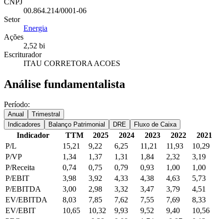
CNPJ
00.864.214/0001-06
Setor
Energia
Ações
2,52 bi
Escriturador
ITAU CORRETORA ACOES
Análise fundamentalista
Período:
Anual
Trimestral
Indicadores
Balanço Patrimonial
DRE
Fluxo de Caixa
Indicador
TTM
2025
2024
2023
2022
2021
P/L
15,21
9,22
6,25
11,21
11,93
10,29
P/VP
1,34
1,37
1,31
1,84
2,32
3,19
P/Receita
0,74
0,75
0,79
0,93
1,00
1,00
P/EBIT
3,98
3,92
4,33
4,38
4,63
5,73
P/EBITDA
3,00
2,98
3,32
3,47
3,79
4,51
EV/EBITDA
8,03
7,85
7,62
7,55
7,69
8,33
EV/EBIT
10,65
10,32
9,93
9,52
9,40
10,56