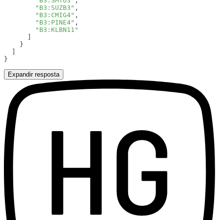
        "B3:SMTO3"
        "B3:SUZB3"
        "B3:CMIG4"
        "B3:PINE4"
Expandir resposta