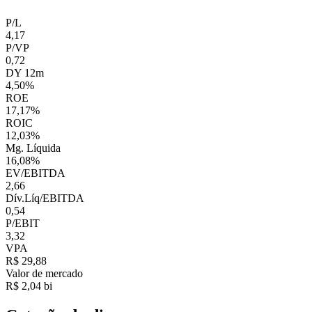
P/L
4,17
P/VP
0,72
DY 12m
4,50%
ROE
17,17%
ROIC
12,03%
Mg. Líquida
16,08%
EV/EBITDA
2,66
Dív.Líq/EBITDA
0,54
P/EBIT
3,32
VPA
R$ 29,88
Valor de mercado
R$ 2,04 bi