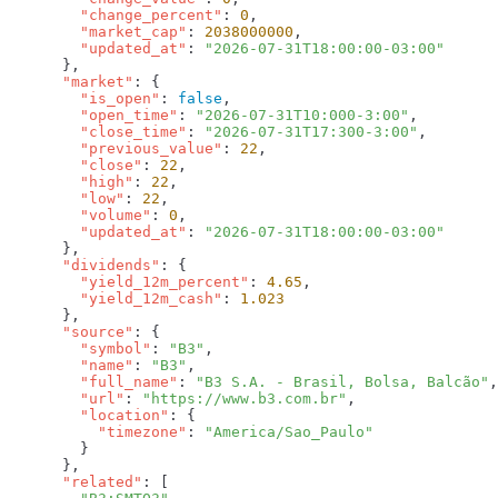
        "change_percent"
: 
0
        "market_cap"
: 
2038000000
        "updated_at"
: 
      "market"
        "is_open"
: 
false
        "open_time"
: 
"2026-07-31T10:000-3:00"
        "close_time"
: 
"2026-07-31T17:300-3:00"
        "previous_value"
: 
22
        "close"
: 
22
        "high"
: 
22
        "low"
: 
22
        "volume"
: 
0
        "updated_at"
: 
      "dividends"
        "yield_12m_percent"
: 
4.65
        "yield_12m_cash"
: 
      "source"
        "symbol"
: 
"B3"
        "name"
: 
"B3"
        "full_name"
: 
"B3 S.A. - Brasil, Bolsa, Balcão"
        "url"
: 
"https://www.b3.com.br"
        "location"
          "timezone"
: 
      "related"