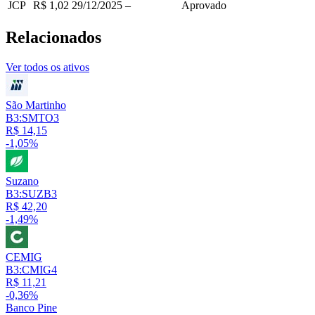
JCP
R$ 1,02
29/12/2025
–
Aprovado
Relacionados
Ver todos os ativos
São Martinho
B3:SMTO3
R$ 14,15
-1,05%
Suzano
B3:SUZB3
R$ 42,20
-1,49%
CEMIG
B3:CMIG4
R$ 11,21
-0,36%
Banco Pine