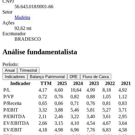
CNPJ
56.643.018/0001-66
Setor
Madeira
Ações
92,62 mi
Escriturador
BRADESCO
Análise fundamentalista
Período:
Anual
Trimestral
Indicadores
Balanço Patrimonial
DRE
Fluxo de Caixa
Indicador
TTM
2025
2024
2023
2022
2021
P/L
4,17
6,60
10,64
4,99
8,18
4,92
P/VP
0,72
0,76
0,82
0,88
1,05
1,12
P/Receita
0,65
0,66
0,71
0,76
0,81
0,83
P/EBIT
3,32
3,88
5,46
5,81
5,27
3,71
P/EBITDA
2,11
2,46
3,22
3,40
3,61
2,95
EV/EBITDA
2,66
3,15
4,10
4,54
4,67
3,64
EV/EBIT
4,18
4,98
6,96
7,76
6,83
4,58