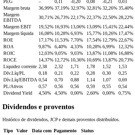
PEG
–
0,11
-0,20
0,08
-0,21
0,03
Margem bruta
36,99%
37,19%
32,97%
32,81%
32,26%
35,40%
Margem
30,71%
26,73%
22,17%
22,37%
22,50%
28,22%
EBITDA
Margem EBIT
19,52%
16,93%
13,06%
13,09%
15,41%
22,44%
Margem líquida
16,08%
10,28%
6,93%
15,77%
10,26%
17,47%
ROE
17,17%
11,53%
7,70%
17,54%
12,79%
22,67%
ROA
9,87%
6,40%
4,33%
10,28%
6,99%
12,32%
ROIC
12,03%
9,05%
9,03%
13,87%
11,08%
16,88%
ROCE
14,37%
12,72%
10,36%
10,69%
13,87%
20,73%
Liquidez corrente
2,38
2,32
1,71
1,78
1,52
1,53
Dív.Líq/PL
0,18
0,21
0,22
0,28
0,30
0,25
Dív.Líq/EBITDA
0,54
0,70
0,88
1,14
1,07
0,69
PL/Ativos
0,57
0,56
0,56
0,59
0,55
0,54
Dividend Yield
4,50%
4,50%
0,00%
2,60%
0,00%
0,75%
Dividendos e proventos
Histórico de dividendos, JCP e demais proventos distribuídos.
Tipo
Valor
Data com
Pagamento
Status