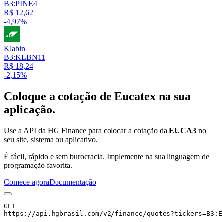
B3:PINE4
R$ 12,62
-4,97%
Klabin
B3:KLBN11
R$ 18,24
-2,15%
Coloque a cotação de
Eucatex
na sua
aplicação.
Use a API da HG Finance para colocar a cotação da
EUCA3
no
seu site, sistema ou aplicativo.
É fácil, rápido e sem burocracia. Implemente na sua linguagem de
programação favorita.
Comece agora
Documentação
GET
https://api.hgbrasil.com
/v2/finance/quotes
?
tickers
=
B3:E