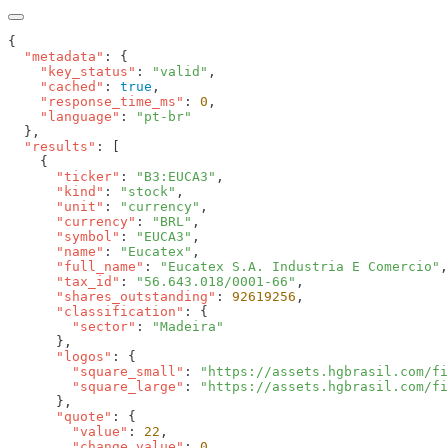
  "metadata"
    "key_status"
: 
"valid"
    "cached"
: 
true
    "response_time_ms"
: 
0
    "language"
: 
  "results"
      "ticker"
: 
"B3:EUCA3"
      "kind"
: 
"stock"
      "unit"
: 
"currency"
      "currency"
: 
"BRL"
      "symbol"
: 
"EUCA3"
      "name"
: 
"Eucatex"
      "full_name"
: 
"Eucatex S.A. Industria E Comercio"
      "tax_id"
: 
"56.643.018/0001-66"
      "shares_outstanding"
: 
92619256
      "classification"
        "sector"
: 
      "logos"
        "square_small"
: 
"https://assets.hgbrasil.com/fi
        "square_large"
: 
      "quote"
        "value"
: 
22
        "change_value"
: 
0