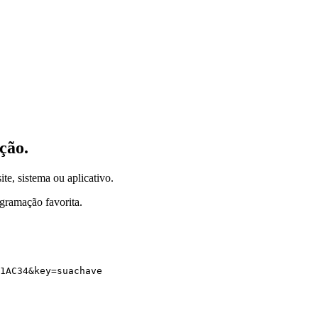
ção.
ite, sistema ou aplicativo.
gramação favorita.
1AC34
&
key
=
suachave