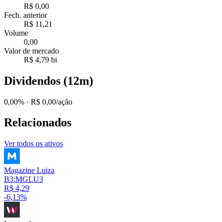
R$ 0,00
Fech. anterior
R$ 11,21
Volume
0,00
Valor de mercado
R$ 4,79 bi
Dividendos (12m)
0,00%
· R$ 0,00/ação
Relacionados
Ver todos os ativos
Magazine Luiza
B3:MGLU3
R$ 4,29
-6,13%