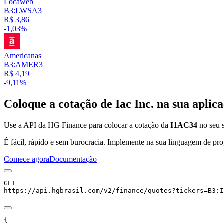
Locaweb
B3:LWSA3
R$ 3,86
-1,03%
Americanas
B3:AMER3
R$ 4,19
-9,11%
Coloque a cotação de
Iac Inc.
na sua aplica
Use a API da HG Finance para colocar a cotação da
I1AC34
no seu s
É fácil, rápido e sem burocracia. Implemente na sua linguagem de pro
Comece agora
Documentação
GET
https://api.hgbrasil.com
/v2/finance/quotes
?
tickers
=
B3:I