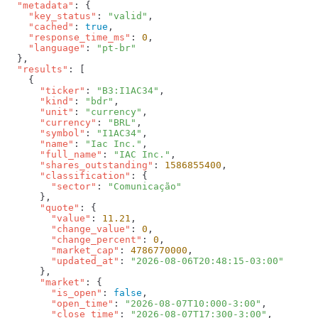
  "metadata"
    "key_status"
: 
"valid"
    "cached"
: 
true
    "response_time_ms"
: 
0
    "language"
: 
  "results"
      "ticker"
: 
"B3:I1AC34"
      "kind"
: 
"bdr"
      "unit"
: 
"currency"
      "currency"
: 
"BRL"
      "symbol"
: 
"I1AC34"
      "name"
: 
"Iac Inc."
      "full_name"
: 
"IAC Inc."
      "shares_outstanding"
: 
1586855400
      "classification"
        "sector"
: 
      "quote"
        "value"
: 
11.21
        "change_value"
: 
0
        "change_percent"
: 
0
        "market_cap"
: 
4786770000
        "updated_at"
: 
      "market"
        "is_open"
: 
false
        "open_time"
: 
"2026-08-07T10:000-3:00"
        "close_time"
: 
"2026-08-07T17:300-3:00"