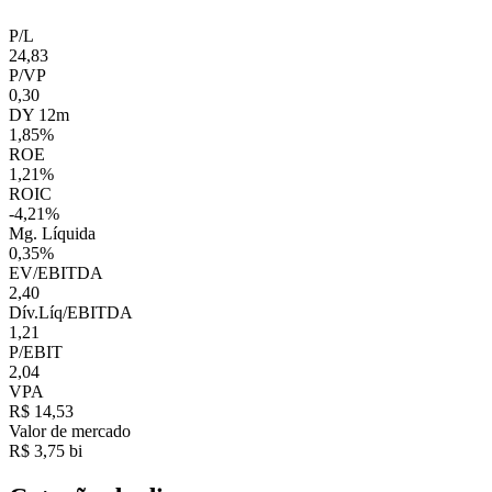
P/L
24,83
P/VP
0,30
DY 12m
1,85%
ROE
1,21%
ROIC
-4,21%
Mg. Líquida
0,35%
EV/EBITDA
2,40
Dív.Líq/EBITDA
1,21
P/EBIT
2,04
VPA
R$ 14,53
Valor de mercado
R$ 3,75 bi