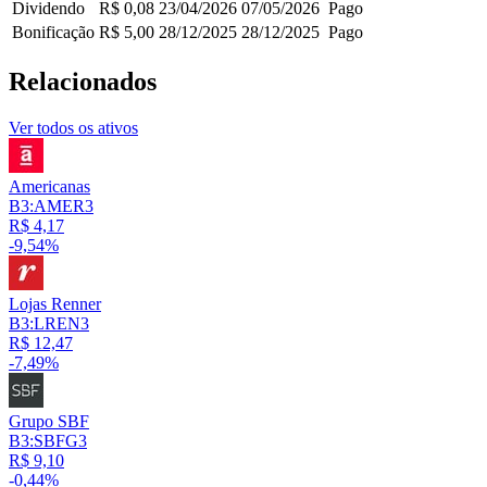
Dividendo
R$ 0,08
23/04/2026
07/05/2026
Pago
Bonificação
R$ 5,00
28/12/2025
28/12/2025
Pago
Relacionados
Ver todos os ativos
Americanas
B3:AMER3
R$ 4,17
-9,54%
Lojas Renner
B3:LREN3
R$ 12,47
-7,49%
Grupo SBF
B3:SBFG3
R$ 9,10
-0,44%