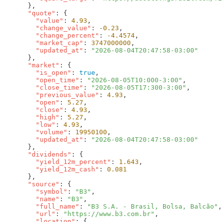
      "quote"
        "value"
: 
4.93
        "change_value"
: 
-0.23
        "change_percent"
: 
-4.4574
        "market_cap"
: 
3747000000
        "updated_at"
: 
      "market"
        "is_open"
: 
true
        "open_time"
: 
"2026-08-05T10:000-3:00"
        "close_time"
: 
"2026-08-05T17:300-3:00"
        "previous_value"
: 
4.93
        "open"
: 
5.27
        "close"
: 
4.93
        "high"
: 
5.27
        "low"
: 
4.93
        "volume"
: 
19950100
        "updated_at"
: 
      "dividends"
        "yield_12m_percent"
: 
1.643
        "yield_12m_cash"
: 
      "source"
        "symbol"
: 
"B3"
        "name"
: 
"B3"
        "full_name"
: 
"B3 S.A. - Brasil, Bolsa, Balcão"
        "url"
: 
"https://www.b3.com.br"
        "location"