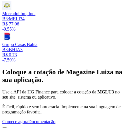
Mercadolibre, Inc.
B3:MELI34
R$ 77,06
-0,55%
Grupo Casas Bahia
B3:BHIA3
R$ 0,73
-7,59%
Coloque a cotação de
Magazine Luiza
na
sua aplicação.
Use a API da HG Finance para colocar a cotação da
MGLU3
no
seu site, sistema ou aplicativo.
É fácil, rápido e sem burocracia. Implemente na sua linguagem de
programação favorita.
Comece agora
Documentação