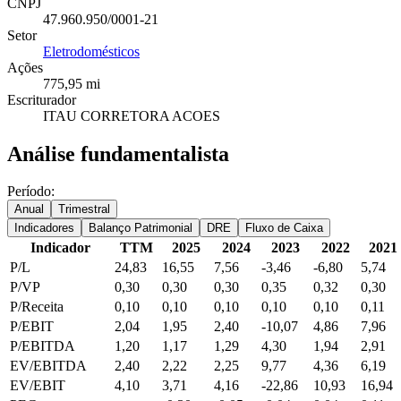
CNPJ
47.960.950/0001-21
Setor
Eletrodomésticos
Ações
775,95 mi
Escriturador
ITAU CORRETORA ACOES
Análise fundamentalista
Período:
Anual
Trimestral
Indicadores
Balanço Patrimonial
DRE
Fluxo de Caixa
Indicador
TTM
2025
2024
2023
2022
2021
P/L
24,83
16,55
7,56
-3,46
-6,80
5,74
P/VP
0,30
0,30
0,30
0,35
0,32
0,30
P/Receita
0,10
0,10
0,10
0,10
0,10
0,11
P/EBIT
2,04
1,95
2,40
-10,07
4,86
7,96
P/EBITDA
1,20
1,17
1,29
4,30
1,94
2,91
EV/EBITDA
2,40
2,22
2,25
9,77
4,36
6,19
EV/EBIT
4,10
3,71
4,16
-22,86
10,93
16,94