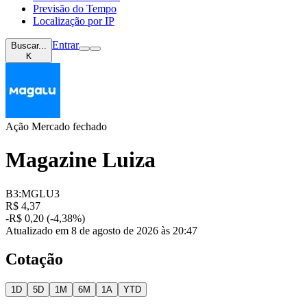
Previsão do Tempo
Localização por IP
Entrar
Buscar...
K
Ação
Mercado fechado
Magazine Luiza
B3:MGLU3
R$ 4,37
-R$ 0,20 (-4,38%)
Atualizado em 8 de agosto de 2026 às 20:47
Cotação
1D
5D
1M
6M
1A
YTD