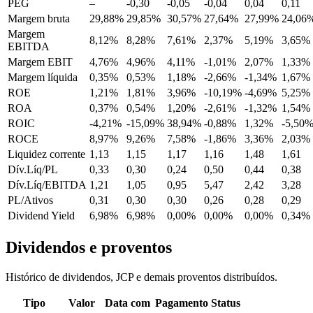
PEG
–
-0,30
-0,05
-0,04
0,04
0,11
Margem bruta
29,88%
29,85%
30,57%
27,64%
27,99%
24,06
Margem
8,12%
8,28%
7,61%
2,37%
5,19%
3,65%
EBITDA
Margem EBIT
4,76%
4,96%
4,11%
-1,01%
2,07%
1,33%
Margem líquida
0,35%
0,53%
1,18%
-2,66%
-1,34%
1,67%
ROE
1,21%
1,81%
3,96%
-10,19%
-4,69%
5,25%
ROA
0,37%
0,54%
1,20%
-2,61%
-1,32%
1,54%
ROIC
-4,21%
-15,09%
38,94%
-0,88%
1,32%
-5,50
ROCE
8,97%
9,26%
7,58%
-1,86%
3,36%
2,03%
Liquidez corrente
1,13
1,15
1,17
1,16
1,48
1,61
Dív.Líq/PL
0,33
0,30
0,24
0,50
0,44
0,38
Dív.Líq/EBITDA
1,21
1,05
0,95
5,47
2,42
3,28
PL/Ativos
0,31
0,30
0,30
0,26
0,28
0,29
Dividend Yield
6,98%
6,98%
0,00%
0,00%
0,00%
0,34%
Dividendos e proventos
Histórico de dividendos, JCP e demais proventos distribuídos.
Tipo
Valor
Data com
Pagamento
Status