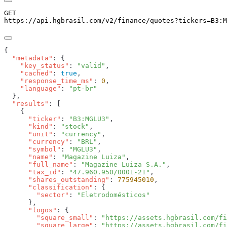
GET
https://api.hgbrasil.com
/v2/finance/quotes
?
tickers
=
B3:M
  "metadata"
    "key_status"
: 
"valid"
    "cached"
: 
true
    "response_time_ms"
: 
0
    "language"
: 
  "results"
      "ticker"
: 
"B3:MGLU3"
      "kind"
: 
"stock"
      "unit"
: 
"currency"
      "currency"
: 
"BRL"
      "symbol"
: 
"MGLU3"
      "name"
: 
"Magazine Luiza"
      "full_name"
: 
"Magazine Luiza S.A."
      "tax_id"
: 
"47.960.950/0001-21"
      "shares_outstanding"
: 
775945010
      "classification"
        "sector"
: 
      "logos"
        "square_small"
: 
"https://assets.hgbrasil.com/fi
        "square_large"
: 