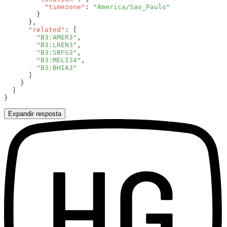
          "timezone"
: 
      "related"
        "B3:AMER3"
        "B3:LREN3"
        "B3:SBFG3"
        "B3:MELI34"
Expandir resposta