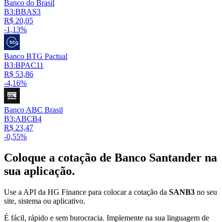
Banco do Brasil
B3:BBAS3
R$ 20,05
-1,13%
Banco BTG Pactual
B3:BPAC11
R$ 53,86
-4,16%
Banco ABC Brasil
B3:ABCB4
R$ 23,47
-0,55%
Coloque a cotação de
Banco Santander
na
sua aplicação.
Use a API da HG Finance para colocar a cotação da
SANB3
no seu
site, sistema ou aplicativo.
É fácil, rápido e sem burocracia. Implemente na sua linguagem de