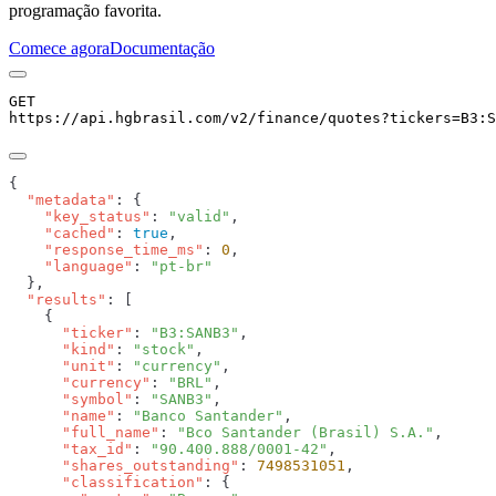
programação favorita.
Comece agora
Documentação
GET
https://api.hgbrasil.com
/v2/finance/quotes
?
tickers
=
B3:S
  "metadata"
    "key_status"
: 
"valid"
    "cached"
: 
true
    "response_time_ms"
: 
0
    "language"
: 
  "results"
      "ticker"
: 
"B3:SANB3"
      "kind"
: 
"stock"
      "unit"
: 
"currency"
      "currency"
: 
"BRL"
      "symbol"
: 
"SANB3"
      "name"
: 
"Banco Santander"
      "full_name"
: 
"Bco Santander (Brasil) S.A."
      "tax_id"
: 
"90.400.888/0001-42"
      "shares_outstanding"
: 
7498531051
      "classification"