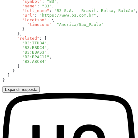
        "symbol"
: 
"B3"
        "name"
: 
"B3"
        "full_name"
: 
"B3 S.A. - Brasil, Bolsa, Balcão"
        "url"
: 
"https://www.b3.com.br"
        "location"
          "timezone"
: 
      "related"
        "B3:ITUB4"
        "B3:BBDC4"
        "B3:BBAS3"
        "B3:BPAC11"
Expandir resposta