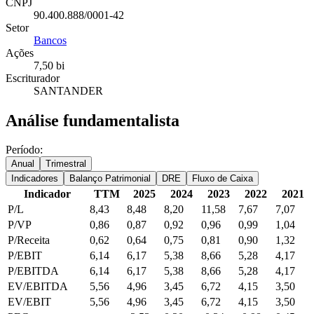
CNPJ
90.400.888/0001-42
Setor
Bancos
Ações
7,50 bi
Escriturador
SANTANDER
Análise fundamentalista
Período:
Anual
Trimestral
Indicadores
Balanço Patrimonial
DRE
Fluxo de Caixa
Indicador
TTM
2025
2024
2023
2022
2021
P/L
8,43
8,48
8,20
11,58
7,67
7,07
P/VP
0,86
0,87
0,92
0,96
0,99
1,04
P/Receita
0,62
0,64
0,75
0,81
0,90
1,32
P/EBIT
6,14
6,17
5,38
8,66
5,28
4,17
P/EBITDA
6,14
6,17
5,38
8,66
5,28
4,17
EV/EBITDA
5,56
4,96
3,45
6,72
4,15
3,50
EV/EBIT
5,56
4,96
3,45
6,72
4,15
3,50