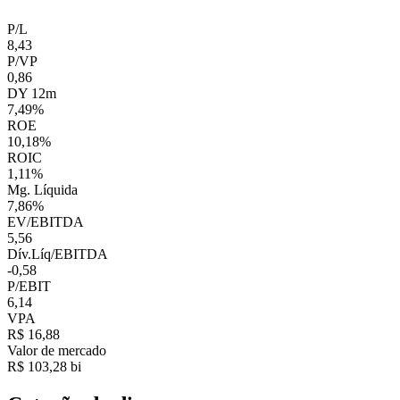
P/L
8,43
P/VP
0,86
DY 12m
7,49%
ROE
10,18%
ROIC
1,11%
Mg. Líquida
7,86%
EV/EBITDA
5,56
Dív.Líq/EBITDA
-0,58
P/EBIT
6,14
VPA
R$ 16,88
Valor de mercado
R$ 103,28 bi