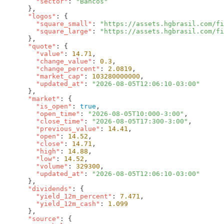
        "sector"
: 
      "logos"
        "square_small"
: 
"https://assets.hgbrasil.com/fi
        "square_large"
: 
      "quote"
        "value"
: 
14.71
        "change_value"
: 
0.3
        "change_percent"
: 
2.0819
        "market_cap"
: 
103280000000
        "updated_at"
: 
      "market"
        "is_open"
: 
true
        "open_time"
: 
"2026-08-05T10:000-3:00"
        "close_time"
: 
"2026-08-05T17:300-3:00"
        "previous_value"
: 
14.41
        "open"
: 
14.52
        "close"
: 
14.71
        "high"
: 
14.88
        "low"
: 
14.52
        "volume"
: 
329300
        "updated_at"
: 
      "dividends"
        "yield_12m_percent"
: 
7.471
        "yield_12m_cash"
: 
      "source"