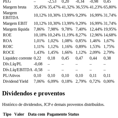
PEG
–
-2,53
0,20
-0,34
-0,98
0,45
Margem bruta
35,45%
35,47%
41,32%
36,55%
41,23%
65,80%
Margem
10,12%
10,30%
13,99%
9,29%
16,99%
31,74%
EBITDA
Margem EBIT
10,12%
10,30%
13,99%
9,29%
16,99%
31,74%
Margem líquida
7,86%
7,98%
9,78%
7,40%
12,44%
19,95%
ROE
10,18%
10,24%
11,19%
8,27%
12,96%
14,68%
ROA
1,01%
1,02%
1,08%
0,85%
1,46%
1,67%
ROIC
1,11%
1,12%
1,16%
0,89%
1,53%
1,75%
ROCE
1,43%
1,45%
1,66%
1,12%
2,09%
2,79%
Liquidez corrente
0,22
0,18
0,45
0,47
0,44
0,38
Dív.Líq/PL
-0,08
–
–
–
–
–
Dív.Líq/EBITDA
-0,58
–
–
–
–
–
PL/Ativos
0,10
0,10
0,10
0,10
0,11
0,11
Dividend Yield
7,06%
6,09%
0,18%
2,79%
0,72%
0,00%
Dividendos e proventos
Histórico de dividendos, JCP e demais proventos distribuídos.
Tipo
Valor
Data com
Pagamento
Status