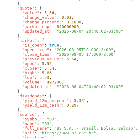
      "quote"
        "value"
: 
5.54
        "change_value"
: 
0.01
        "change_percent"
: 
0.1808
        "market_cap"
: 
840000000
        "updated_at"
: 
      "market"
        "is_open"
: 
true
        "open_time"
: 
"2026-08-05T10:000-3:00"
        "close_time"
: 
"2026-08-05T17:300-3:00"
        "previous_value"
: 
5.54
        "open"
: 
5.55
        "close"
: 
5.54
        "high"
: 
5.66
        "low"
: 
5.53
        "volume"
: 
497200
        "updated_at"
: 
      "dividends"
        "yield_12m_percent"
: 
5.361
        "yield_12m_cash"
: 
      "source"
        "symbol"
: 
"B3"
        "name"
: 
"B3"
        "full_name"
: 
"B3 S.A. - Brasil, Bolsa, Balcão"
        "url"
: 
"https://www.b3.com.br"
        "location"