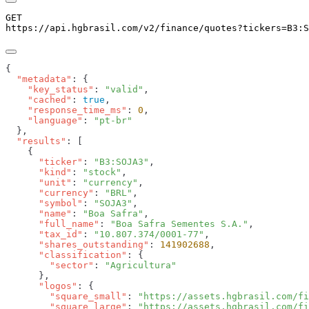
GET
https://api.hgbrasil.com
/v2/finance/quotes
?
tickers
=
B3:S
  "metadata"
    "key_status"
: 
"valid"
    "cached"
: 
true
    "response_time_ms"
: 
0
    "language"
: 
  "results"
      "ticker"
: 
"B3:SOJA3"
      "kind"
: 
"stock"
      "unit"
: 
"currency"
      "currency"
: 
"BRL"
      "symbol"
: 
"SOJA3"
      "name"
: 
"Boa Safra"
      "full_name"
: 
"Boa Safra Sementes S.A."
      "tax_id"
: 
"10.807.374/0001-77"
      "shares_outstanding"
: 
141902688
      "classification"
        "sector"
: 
      "logos"
        "square_small"
: 
"https://assets.hgbrasil.com/fi
        "square_large"
: 