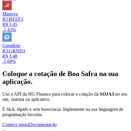
Minerva
B3:BEEF3
R$ 3,45
-1,43%
Grendene
B3:GRND3
R$ 3,48
-1,69%
Coloque a cotação de
Boa Safra
na sua
aplicação.
Use a API da HG Finance para colocar a cotação da
SOJA3
no seu
site, sistema ou aplicativo.
É fácil, rápido e sem burocracia. Implemente na sua linguagem de
programação favorita.
Comece agora
Documentação