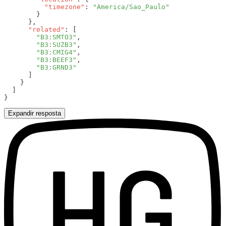
          "timezone"
: 
      "related"
        "B3:SMTO3"
        "B3:SUZB3"
        "B3:CMIG4"
        "B3:BEEF3"
Expandir resposta