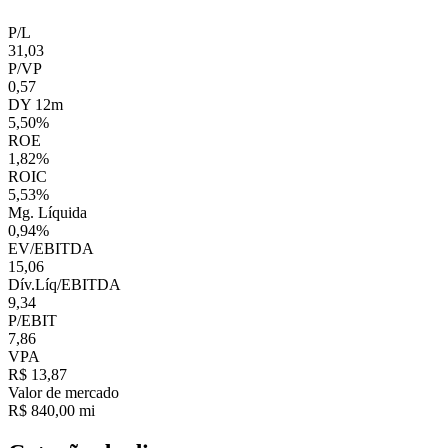
P/L
31,03
P/VP
0,57
DY 12m
5,50%
ROE
1,82%
ROIC
5,53%
Mg. Líquida
0,94%
EV/EBITDA
15,06
Dív.Líq/EBITDA
9,34
P/EBIT
7,86
VPA
R$ 13,87
Valor de mercado
R$ 840,00 mi