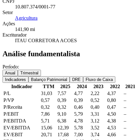
CNPJ
10.807.374/0001-77
Setor
Agricultura
Ações
141,90 mi
Escriturador
ITAU CORRETORA ACOES
Análise fundamentalista
Período:
Anual
Trimestral
Indicadores
Balanço Patrimonial
DRE
Fluxo de Caixa
Indicador
TTM
2025
2024
2023
2022
2021
P/L
31,03
7,57
4,77
2,22
4,37
–
P/VP
0,57
0,39
0,39
0,52
0,80
–
P/Receita
0,32
0,32
0,46
0,40
0,47
–
P/EBIT
7,86
9,10
5,79
3,31
4,50
–
P/EBITDA
5,71
6,38
4,78
3,12
4,38
–
EV/EBITDA
15,06
12,39
5,78
3,52
4,53
–
EV/EBIT
20,71
17,68
7,00
3,74
4,66
–