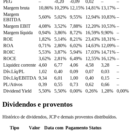
PEG
–
-0,20
-0,09
0,02
–
–
Margem bruta
10,86%
10,29%
12,15%
14,81%
13,17%
–
Margem
5,60%
5,02%
9,55%
12,94%
10,83%
–
EBITDA
Margem EBIT
4,08%
3,52%
7,88%
12,20%
10,53%
–
Margem líquida
0,94%
3,86%
8,72%
16,59%
9,90%
–
ROE
1,82%
5,14%
8,21%
23,43%
18,31%
–
ROA
0,71%
2,80%
6,02%
14,63%
12,09%
–
ROIC
5,53%
3,87%
5,94%
17,03%
14,71%
–
ROCE
3,62%
2,81%
6,49%
12,55%
16,12%
–
Liquidez corrente
4,60
6,77
4,06
4,58
3,28
–
Dív.Líq/PL
1,02
0,40
0,09
0,07
0,03
–
Dív.Líq/EBITDA
9,34
6,01
1,00
0,40
0,15
–
PL/Ativos
0,39
0,55
0,73
0,62
0,66
–
Dividend Yield
5,50%
5,50%
0,00%
0,26%
1,28%
0,00%
Dividendos e proventos
Histórico de dividendos, JCP e demais proventos distribuídos.
Tipo
Valor
Data com
Pagamento
Status