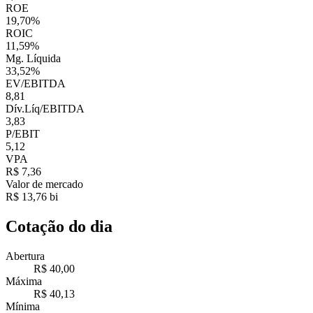
ROE
19,70%
ROIC
11,59%
Mg. Líquida
33,52%
EV/EBITDA
8,81
Dív.Líq/EBITDA
3,83
P/EBIT
5,12
VPA
R$ 7,36
Valor de mercado
R$ 13,76 bi
Cotação do dia
Abertura
R$ 40,00
Máxima
R$ 40,13
Mínima