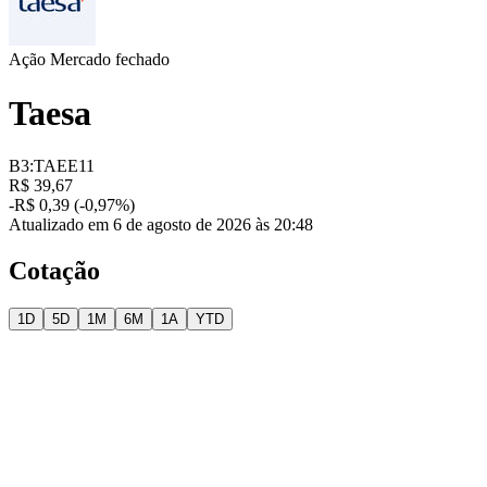
Ação
Mercado fechado
Taesa
B3:TAEE11
R$ 39,67
-R$ 0,39 (-0,97%)
Atualizado em 6 de agosto de 2026 às 20:48
Cotação
1D
5D
1M
6M
1A
YTD