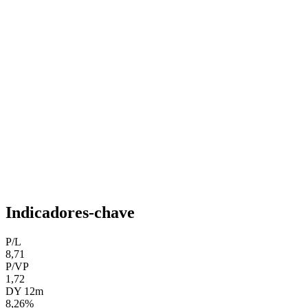
Indicadores-chave
P/L
8,71
P/VP
1,72
DY 12m
8,26%