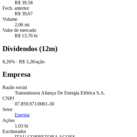
R$ 39,58
Fech. anterior
R$ 39,67
Volume
2,06 mi
Valor de mercado
R$ 13,76 bi
Dividendos (12m)
8,26%
· R$ 3,28/ação
Empresa
Razão social
Transmissora Aliança De Energia Elétrica S.A.
CNPJ
07.859.971/0001-30
Setor
Energia
Ações
1,03 bi
Escriturador
ITAU CORRETORA ACOES