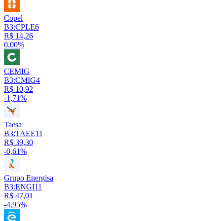
Copel
B3:CPLE6
R$ 14,26
0,00%
CEMIG
B3:CMIG4
R$ 10,92
-1,71%
Taesa
B3:TAEE11
R$ 39,30
-0,61%
Grupo Energisa
B3:ENGI11
R$ 47,01
-4,95%