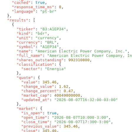
    "cached"
: 
true
    "response_time_ms"
: 
0
    "language"
: 
  "results"
      "ticker"
: 
"B3:A1EP34"
      "kind"
: 
"bdr"
      "unit"
: 
"currency"
      "currency"
: 
"BRL"
      "symbol"
: 
"A1EP34"
      "name"
: 
"American Electric Power Company, Inc."
      "full_name"
: 
"American Electric Power Company, In
      "shares_outstanding"
: 
992310800
      "classification"
        "sector"
: 
      "quote"
        "value"
: 
345.46
        "change_value"
: 
1.62
        "change_percent"
: 
0.47
        "market_cap"
: 
40049800000
        "updated_at"
: 
      "market"
        "is_open"
: 
true
        "open_time"
: 
"2026-08-07T10:000-3:00"
        "close_time"
: 
"2026-08-07T17:300-3:00"
        "previous_value"
: 
345.46
        "close"
: 
345.46