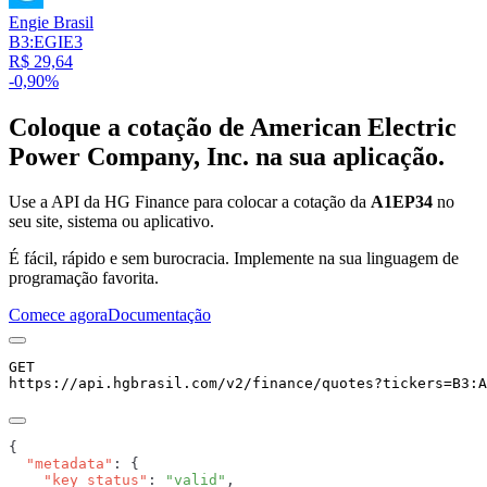
Engie Brasil
B3:EGIE3
R$ 29,64
-0,90%
Coloque a cotação de
American Electric
Power Company, Inc.
na sua aplicação.
Use a API da HG Finance para colocar a cotação da
A1EP34
no
seu site, sistema ou aplicativo.
É fácil, rápido e sem burocracia. Implemente na sua linguagem de
programação favorita.
Comece agora
Documentação
GET
https://api.hgbrasil.com
/v2/finance/quotes
?
tickers
=
B3:A
  "metadata"
    "key_status"
: 
"valid"