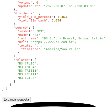
        "volume"
: 
0
        "updated_at"
: 
      "dividends"
        "yield_12m_percent"
: 
1.463
        "yield_12m_cash"
: 
      "source"
        "symbol"
: 
"B3"
        "name"
: 
"B3"
        "full_name"
: 
"B3 S.A. - Brasil, Bolsa, Balcão"
        "url"
: 
"https://www.b3.com.br"
        "location"
          "timezone"
: 
      "related"
        "B3:CPLE6"
        "B3:CMIG4"
        "B3:TAEE11"
        "B3:ENGI11"
Expandir resposta