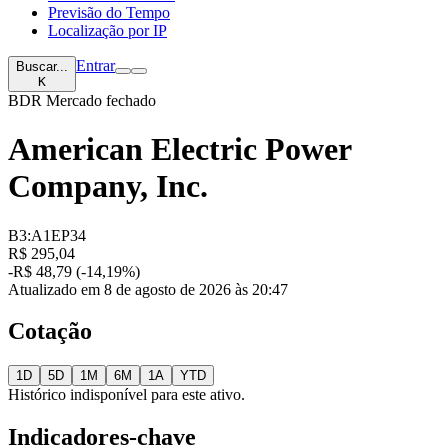
Previsão do Tempo
Localização por IP
Entrar
Buscar...
K
BDR
Mercado fechado
American Electric Power
Company, Inc.
B3:A1EP34
R$ 295,04
-R$ 48,79 (-14,19%)
Atualizado em 8 de agosto de 2026 às 20:47
Cotação
1D
5D
1M
6M
1A
YTD
Histórico indisponível para este ativo.
Indicadores-chave