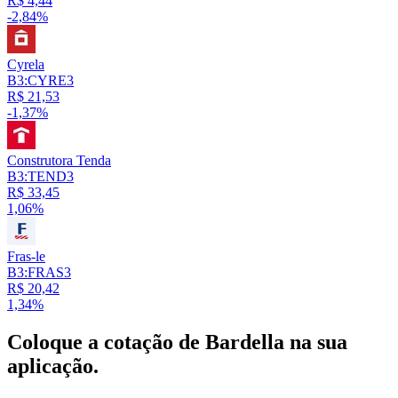
R$ 4,44
-2,84%
Cyrela
B3:CYRE3
R$ 21,53
-1,37%
Construtora Tenda
B3:TEND3
R$ 33,45
1,06%
Fras-le
B3:FRAS3
R$ 20,42
1,34%
Coloque a cotação de
Bardella
na sua
aplicação.