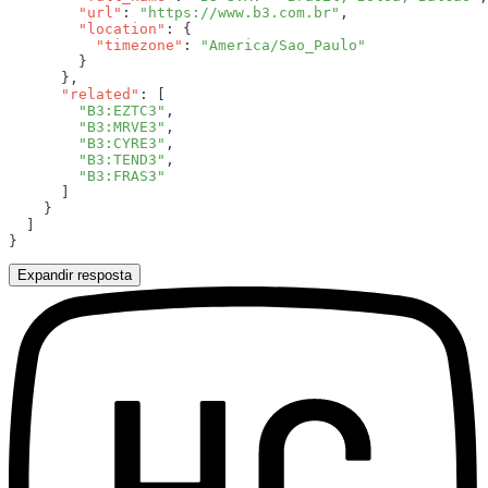
        "url"
: 
"https://www.b3.com.br"
        "location"
          "timezone"
: 
      "related"
        "B3:EZTC3"
        "B3:MRVE3"
        "B3:CYRE3"
        "B3:TEND3"
Expandir resposta