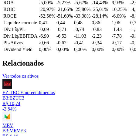
ROA
-5,00%
-5,27%
-5,67%
-14,43%
9,93%
-2
ROIC
-20,97%
-21,66%
-25,80%
-25,01%
10,25%
-4
ROCE
-52,56%
-51,60%
-33,38%
-28,14%
-6,09%
-8
Liquidez corrente
0,41
0,44
0,48
0,86
1,06
0,
Dív.Líq/PL
-0,69
-0,71
-0,74
-0,83
-1,43
-1
Dív.Líq/EBITDA
-6,90
-6,53
-11,03
-2,23
-7,78
-9
PL/Ativos
-0,66
-0,62
-0,41
-0,34
-0,17
-0
Dividend Yield
0,00%
0,00%
0,00%
0,00%
0,00%
0,
Relacionados
Ver todos os ativos
EZ TEC Empreendimentos
B3:EZTC3
R$ 10,74
-2,54%
MRV
B3:MRVE3