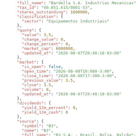
      "full_name"
: 
"Bardella S.A. Industrias Mecanicas"
      "tax_id"
: 
"60.851.615/0001-53"
      "shares_outstanding"
: 
1600000
      "classification"
        "sector"
: 
      "quote"
        "value"
: 
3.5
        "change_value"
: 
0
        "change_percent"
: 
0
        "market_cap"
: 
6000000
        "updated_at"
: 
      "market"
        "is_open"
: 
false
        "open_time"
: 
"2026-08-08T10:000-3:00"
        "close_time"
: 
"2026-08-08T17:300-3:00"
        "previous_value"
: 
3.5
        "close"
: 
3.5
        "volume"
: 
0
        "updated_at"
: 
      "dividends"
        "yield_12m_percent"
: 
0
        "yield_12m_cash"
: 
      "source"
        "symbol"
: 
"B3"
        "name"
: 
"B3"
        "full_name"
: 
"B3 S.A. - Brasil, Bolsa, Balcão"