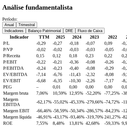
Análise fundamentalista
Período:
Anual
Trimestral
Indicadores
Balanço Patrimonial
DRE
Fluxo de Caixa
Indicador
TTM
2025
2024
2023
2022
P/L
-0,29
-0,27
-0,18
-0,07
0,09
-0
P/VP
-0,02
-0,02
-0,03
-0,03
-0,05
-0
P/Receita
0,15
0,12
0,18
0,23
0,22
0,
P/EBIT
-0,22
-0,21
-0,36
-0,08
-0,26
-0
P/EBITDA
-0,24
-0,23
-0,40
-0,08
-0,29
-0
EV/EBITDA
-7,14
-6,76
-11,43
-2,32
-8,08
-9
EV/EBIT
-6,68
-6,35
-10,30
-2,26
-7,17
-8
PEG
–
0,01
0,00
0,00
0,00
0,
Margem bruta
7,06%
10,59%
12,95%
-52,20%
-77,25%
-3
Margem
-62,17%
-55,02%
-45,33%
-279,66%
-74,72%
-1
EBITDA
Margem EBIT
-66,46%
-58,59%
-50,34%
-286,57%
-84,23%
-1
Margem líquida
-46,91%
-43,17%
-93,46%
-319,70%
241,27%
-8
ROE
7,55%
8,48%
13,81%
42,68%
-59,33%
9,