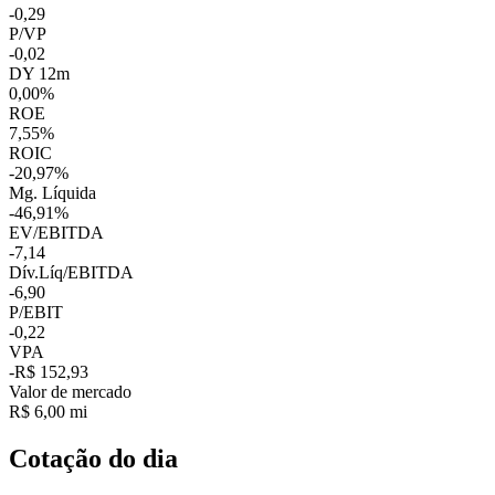
-0,29
P/VP
-0,02
DY 12m
0,00%
ROE
7,55%
ROIC
-20,97%
Mg. Líquida
-46,91%
EV/EBITDA
-7,14
Dív.Líq/EBITDA
-6,90
P/EBIT
-0,22
VPA
-R$ 152,93
Valor de mercado
R$ 6,00 mi
Cotação do dia