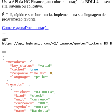
Use a API da HG Finance para colocar a cotação da
BDLL4
no seu
site, sistema ou aplicativo.
É fácil, rápido e sem burocracia. Implemente na sua linguagem de
programação favorita.
Comece agora
Documentação
GET
https://api.hgbrasil.com
/v2/finance/quotes
?
tickers
=
B3:B
  "metadata"
    "key_status"
: 
"valid"
    "cached"
: 
true
    "response_time_ms"
: 
0
    "language"
: 
  "results"
      "ticker"
: 
"B3:BDLL4"
      "kind"
: 
"stock"
      "unit"
: 
"currency"
      "currency"
: 
"BRL"
      "symbol"
: 
"BDLL4"
      "name"
: 
"Bardella"