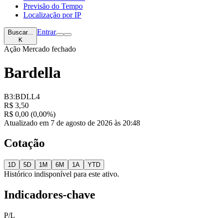
Previsão do Tempo
Localização por IP
Entrar
Buscar...
K
Ação
Mercado fechado
Bardella
B3:BDLL4
R$ 3,50
R$ 0,00 (0,00%)
Atualizado em 7 de agosto de 2026 às 20:48
Cotação
1D
5D
1M
6M
1A
YTD
Histórico indisponível para este ativo.
Indicadores-chave
P/L