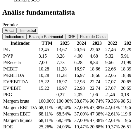
Análise fundamentalista
Período:
Anual
Trimestral
Indicadores
Balanço Patrimonial
DRE
Fluxo de Caixa
Indicador
TTM
2025
2024
2023
2022
20
P/L
12,45
13,67
20,56
22,62
27,46
22,2
P/VP
3,15
3,28
4,00
4,68
5,32
5,91
P/Receita
7,00
7,73
6,28
8,84
9,66
21,9
P/EBIT
10,28
11,28
16,97
18,66
22,66
18,3
P/EBITDA
10,28
11,28
16,97
18,66
22,66
18,3
EV/EBITDA
15,22
16,97
22,98
22,74
27,07
20,6
EV/EBIT
15,22
16,97
22,98
22,74
27,07
20,6
PEG
–
0,27
2,05
1,06
-1,46
0,18
Margem bruta
100,00%
100,00%
38,87%
90,74%
79,36%
98,5
Margem EBITDA
68,11%
68,54%
37,00%
47,38%
42,61%
119,
Margem EBIT
68,11%
68,54%
37,00%
47,38%
42,61%
119,
Margem líquida
68,11%
68,54%
37,00%
47,38%
42,61%
119,
ROE
25,26%
24,03%
19,47%
20,68%
19,37%
26,5