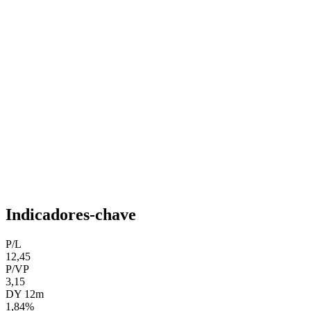
Indicadores-chave
P/L
12,45
P/VP
3,15
DY 12m
1,84%