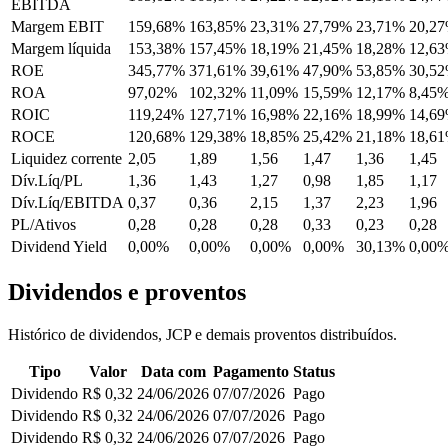
EBITDA
Margem EBIT
159,68%
163,85%
23,31%
27,79%
23,71%
20,2
Margem líquida
153,38%
157,45%
18,19%
21,45%
18,28%
12,6
ROE
345,77%
371,61%
39,61%
47,90%
53,85%
30,5
ROA
97,02%
102,32%
11,09%
15,59%
12,17%
8,45
ROIC
119,24%
127,71%
16,98%
22,16%
18,99%
14,6
ROCE
120,68%
129,38%
18,85%
25,42%
21,18%
18,6
Liquidez corrente
2,05
1,89
1,56
1,47
1,36
1,45
Dív.Líq/PL
1,36
1,43
1,27
0,98
1,85
1,17
Dív.Líq/EBITDA
0,37
0,36
2,15
1,37
2,23
1,96
PL/Ativos
0,28
0,28
0,28
0,33
0,23
0,28
Dividend Yield
0,00%
0,00%
0,00%
0,00%
30,13%
0,00
Dividendos e proventos
Histórico de dividendos, JCP e demais proventos distribuídos.
Tipo
Valor
Data com
Pagamento
Status
Dividendo
R$ 0,32
24/06/2026
07/07/2026
Pago
Dividendo
R$ 0,32
24/06/2026
07/07/2026
Pago
Dividendo
R$ 0,32
24/06/2026
07/07/2026
Pago