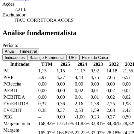
Ações
2,21 bi
Escriturador
ITAU CORRETORA ACOES
Análise fundamentalista
Período:
Anual
Trimestral
Indicadores
Balanço Patrimonial
DRE
Fluxo de Caixa
Indicador
TTM
2025
2024
2023
2022
202
P/L
1,15
1,15
11,17
9,92
14,18
21,55
P/VP
3,97
4,27
4,43
4,75
7,65
6,57
P/Receita
0,00
0,00
0,00
0,00
0,00
0,00
P/EBIT
0,00
0,00
0,02
0,01
0,02
0,02
P/EBITDA
0,00
0,00
0,01
0,01
0,02
0,02
EV/EBITDA
0,37
0,36
2,16
1,38
2,25
1,98
EV/EBIT
0,38
0,37
2,53
1,59
2,68
2,42
PEG
–
0,00
-1,00
0,23
0,27
0,50
Margem bruta
168,93%
172,37%
31,83%
33,81%
34,36%
28,8
Margem
165,02%
168,87%
27,22%
32,02%
28,18%
24,7