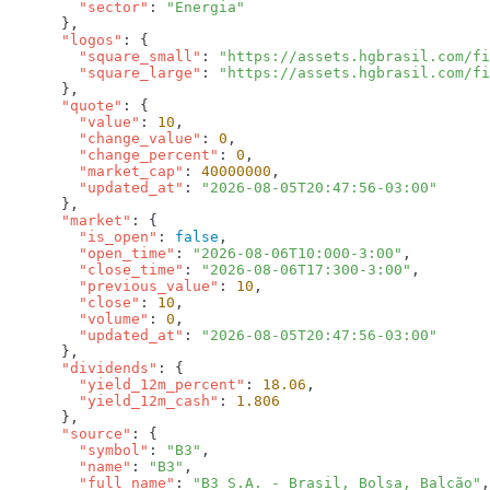
        "sector"
: 
      "logos"
        "square_small"
: 
"https://assets.hgbrasil.com/fi
        "square_large"
: 
      "quote"
        "value"
: 
10
        "change_value"
: 
0
        "change_percent"
: 
0
        "market_cap"
: 
40000000
        "updated_at"
: 
      "market"
        "is_open"
: 
false
        "open_time"
: 
"2026-08-06T10:000-3:00"
        "close_time"
: 
"2026-08-06T17:300-3:00"
        "previous_value"
: 
10
        "close"
: 
10
        "volume"
: 
0
        "updated_at"
: 
      "dividends"
        "yield_12m_percent"
: 
18.06
        "yield_12m_cash"
: 
      "source"
        "symbol"
: 
"B3"
        "name"
: 
"B3"
        "full_name"
: 
"B3 S.A. - Brasil, Bolsa, Balcão"