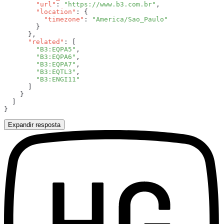
        "url"
: 
"https://www.b3.com.br"
        "location"
          "timezone"
: 
      "related"
        "B3:EQPA5"
        "B3:EQPA6"
        "B3:EQPA7"
        "B3:EQTL3"
Expandir resposta