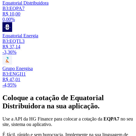
Equatorial Distribuidora
B3:EQPA7
R$ 10,00
0,00%
Equatorial Energia
B3:EQTL3
R$ 37,14
-3,36%
Grupo Energisa
B3:ENGI11
R$ 47,01
-4,95%
Coloque a cotação de
Equatorial
Distribuidora
na sua aplicação.
Use a API da HG Finance para colocar a cotação da
EQPA7
no seu
site, sistema ou aplicativo.
É fácil, rápido e sem burocracia. Implemente na sua linguagem de