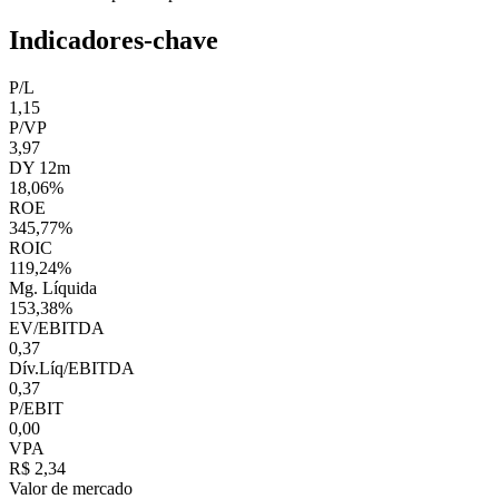
Indicadores-chave
P/L
1,15
P/VP
3,97
DY 12m
18,06%
ROE
345,77%
ROIC
119,24%
Mg. Líquida
153,38%
EV/EBITDA
0,37
Dív.Líq/EBITDA
0,37
P/EBIT
0,00
VPA
R$ 2,34
Valor de mercado