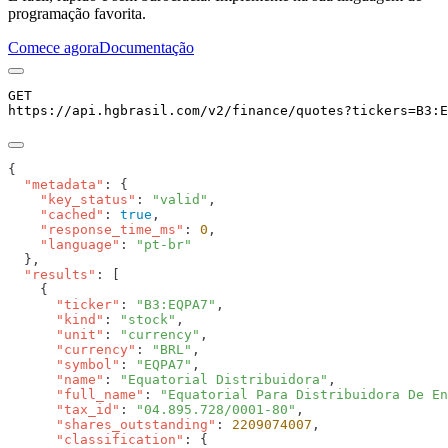
programação favorita.
Comece agora
Documentação
GET
https://api.hgbrasil.com
/v2/finance/quotes
?
tickers
=
B3:E
  "metadata"
    "key_status"
: 
"valid"
    "cached"
: 
true
    "response_time_ms"
: 
0
    "language"
: 
  "results"
      "ticker"
: 
"B3:EQPA7"
      "kind"
: 
"stock"
      "unit"
: 
"currency"
      "currency"
: 
"BRL"
      "symbol"
: 
"EQPA7"
      "name"
: 
"Equatorial Distribuidora"
      "full_name"
: 
"Equatorial Para Distribuidora De En
      "tax_id"
: 
"04.895.728/0001-80"
      "shares_outstanding"
: 
2209074007
      "classification"